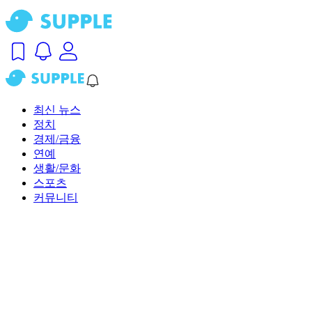
최신 뉴스
정치
경제/금융
연예
생활/문화
스포츠
커뮤니티