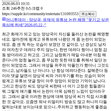
2026.06.03 10:31
조회
246
추천
0
스크랩
0
https://supple.kr/community/entertain/131093553
주소복사
머니투데이
·
양상국, 유재석 유튜브 논란 해명 "웃기고 싶은
욕심에 허세"
2026.05.22
↗
최근 화제가 되고 있는 양상국이 자신을 둘러산 논란을 해명했
네요. 얼마전에 핑계고 유튜브에 나왔던 게 좀 논란이 되었는
데요. 좀 센 척 하는 모습이 보였던 것 같아요. 난 경상도 남자
라 여자친구 데려다 주지 않는다, 한번 데려다 줬더니 엄청 감
동 받더라라고 하고요. 그리고 남창희가 매일 아내분 아침 해
준다니까 엄청 놀라고, 좀 무심한 듯한 태도를 취해서 일단 논
란이 되었었죠. 그래서 여성들 위주의 악플인가 했더니 그것도
아니고, 남자들도 난 아니다. 난 항상 데려다준다. 잘해준다 등
이라 댓글 달면서 양상국 씨와 거리두기를 하는 모습이 되어
핑계고 유튜브 댓글 창이 아주 엉망이 되었던 기억이 납니다.
그리고 한상진 씨도 양상국 씨한테 너 여기 고정은 힘들겠다
뭐 그렇게 얘기를 해서 논란이 더욱 심해진 느낌이 있더라구
요. 그래서 결국 이러한 현상에 대해 양상국 씨가 직접 사과를
한 것 같아요. 요즘엔 워낙 리얼리티 방송도 많고 하니까 다들
말하는대로 보이는대로 믿으니..주의하고 행동하는게 좋겠습