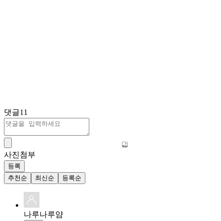
댓글
11
사진첨부
등록
추천순
최신순
등록순
나루나루얌