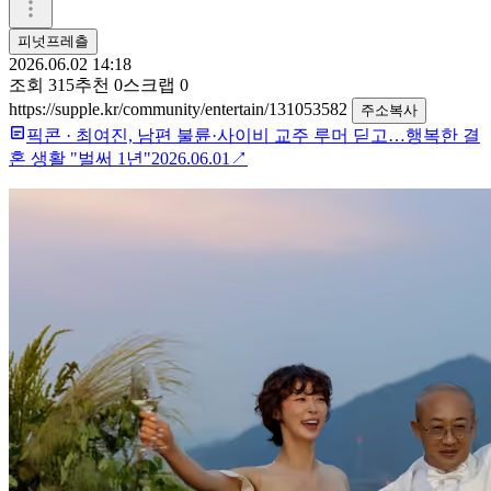
피넛프레츨
2026.06.02 14:18
조회
315
추천
0
스크랩
0
https://supple.kr/community/entertain/131053582
주소복사
픽콘
·
최여진, 남편 불륜·사이비 교주 루머 딛고…행복한 결
혼 생활 "벌써 1년"
2026.06.01
↗