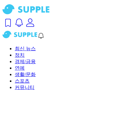
최신 뉴스
정치
경제/금융
연예
생활/문화
스포츠
커뮤니티