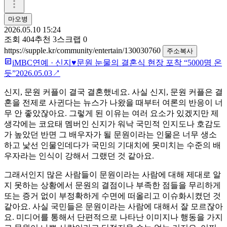
마오병
2026.05.10 15:24
조회
404
추천
3
스크랩
0
https://supple.kr/community/entertain/130030760
주소복사
iMBC연예
·
신지♥문원 눈물의 결혼식 현장 포착 “5000명 온
듯”
2026.05.03
↗
신지, 문원 커플이 결국 결혼했네요. 사실 신지, 문원 커플은 결
혼을 전제로 사귄다는 뉴스가 나왔을 때부터 여론의 반응이 너
무 안 좋았잖아요. 그렇게 된 이유는 여러 요소가 있겠지만 제
생각에는 코요태 멤버인 신지가 워낙 국민적 인지도나 호감도
가 높았던 반면 그 배우자가 될 문원이라는 인물은 너무 생소
하고 낯선 인물인데다가 국민의 기대치에 못미치는 수준의 배
우자라는 인식이 강해서 그랬던 것 같아요.
그래서인지 많은 사람들이 문원이라는 사람에 대해 제대로 알
지 못하는 상황에서 문원의 결점이나 부족한 점들을 무리하게
또는 증거 없이 부정확하게 수면에 떠올리고 이슈화시켰던 것
같아요. 사실 국민들은 문원이라는 사람에 대해서 잘 모르잖아
요. 미디어를 통해서 단편적으로 나타난 이미지나 행동을 가지