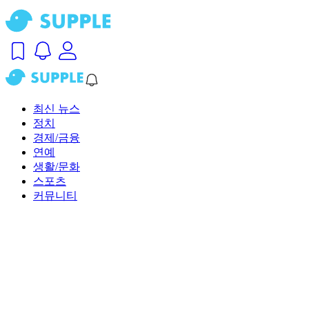
최신 뉴스
정치
경제/금융
연예
생활/문화
스포츠
커뮤니티