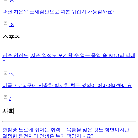
35
과연 차은우 조세심판으로 여론 뒤집기 가능할까요?
18
스포츠
선수 안전도, 시즌 일정도 포기할 수 없는 폭염 속 KBO의 딜레
마…
13
미국프로농구에 진출한 박지현 최근 성적이 어마어마하네요
7
사회
한밤중 도로에 뛰어든 취객… 목숨을 잃은 것도 참변이지만,
멀쩡한 운전자의 인생은 누가 책임지나요?