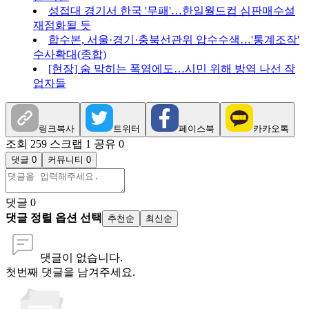
성접대 경기서 한국 '무패'…한일월드컵 심판매수설
재점화될 듯
합수본, 서울·경기·충북선관위 압수수색…'통계조작'
수사확대(종합)
[현장] 숨 막히는 폭염에도…시민 위해 방역 나선 작
업자들
링크복사
트위터
페이스북
카카오톡
조회 259
스크랩 1
공유 0
댓글 0
커뮤니티 0
댓글
0
댓글 정렬 옵션 선택
추천순
최신순
댓글이 없습니다.
첫번째 댓글을 남겨주세요.