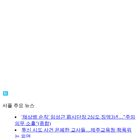
서플 주요 뉴스
'채상병 순직' 임성근 前사단장 2심도 징역3년…"주의
의무 소홀"(종합)
투신 시도 사건 은폐한 교사들…제주교육청·학폭위
는 외면