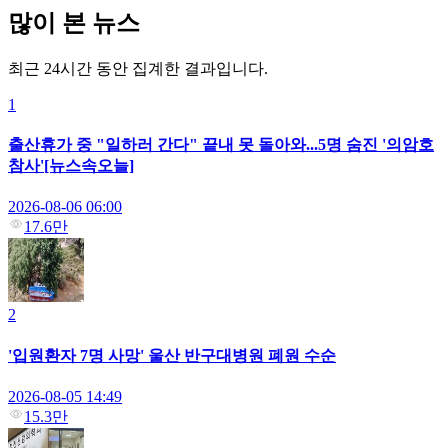
많이 본 뉴스
최근 24시간 동안 집계한 결과입니다.
1
출산휴가 중 "일하러 간다" 끝내 못 돌아와...5명 숨진 '의암호
참사'[뉴스속오늘]
2026-08-06 06:00
17.6만
2
'입원환자 7명 사망' 울산 반구대병원 폐원 수순
2026-08-05 14:49
15.3만