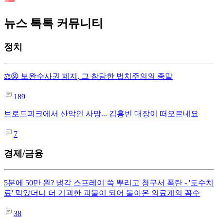
뉴스 톡톡 커뮤니티
정치
⚖️😡 보완수사권 폐지, 그 참담한 법치주의의 종말
189
브로드피크에서 산악인 사망... 김홍빈 대장이 떠오르네요
7
경제/금융
5분에 50만 원? 냉각 스프레이 쓱 뿌리고 청구서 폭탄 - '도수치
료' 막았더니 더 기괴한 괴물이 되어 돌아온 의료계의 꼼수
38