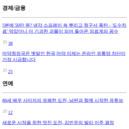
경제/금융
5분에 50만 원? 냉각 스프레이 쓱 뿌리고 청구서 폭탄 - '도수치
료' 막았더니 더 기괴한 괴물이 되어 돌아온 의료계의 꼼수
38
마약청정국은 옛말인 한국,마약 이제는 온라인 유통망 차단이
가장 시급합니다
25
연예
86세 배우 사미자의 유쾌한 도전, 남편과 함께 시작한 유튜브
12
새로운 시작을 위한 멋진 도전, 김빈우의 발리 이주 결정