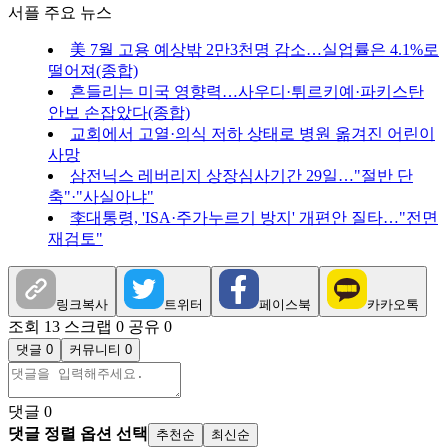
서플 주요 뉴스
美 7월 고용 예상밖 2만3천명 감소…실업률은 4.1%로
떨어져(종합)
흔들리는 미국 영향력…사우디·튀르키예·파키스탄
안보 손잡았다(종합)
교회에서 고열·의식 저하 상태로 병원 옮겨진 어린이
사망
삼전닉스 레버리지 상장심사기간 29일…"절반 단
축"·"사실아냐"
李대통령, 'ISA·주가누르기 방지' 개편안 질타…"전면
재검토"
링크복사
트위터
페이스북
카카오톡
조회 13
스크랩 0
공유 0
댓글 0
커뮤니티 0
댓글
0
댓글 정렬 옵션 선택
추천순
최신순