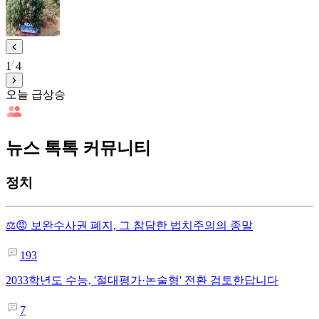
1
4
오늘 급상승
뉴스 톡톡 커뮤니티
정치
⚖️😡 보완수사권 폐지, 그 참담한 법치주의의 종말
193
2033학년도 수능, '절대평가·논술형' 전환 검토한답니다
7