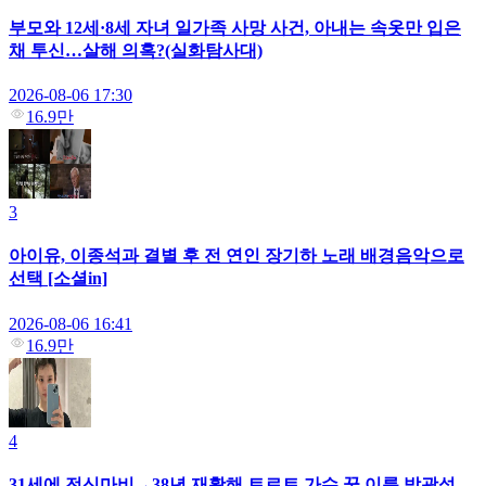
부모와 12세·8세 자녀 일가족 사망 사건, 아내는 속옷만 입은
채 투신…살해 의혹?(실화탐사대)
2026-08-06 17:30
16.9만
3
아이유, 이종석과 결별 후 전 연인 장기하 노래 배경음악으로
선택 [소셜in]
2026-08-06 16:41
16.9만
4
31세에 전신마비→38년 재활해 트로트 가수 꿈 이룬 박광석,