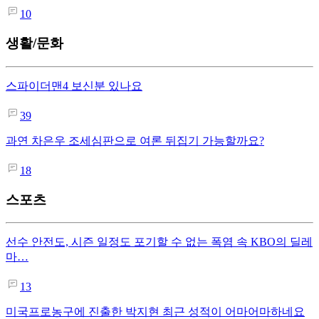
10
생활/문화
스파이더맨4 보신분 있나요
39
과연 차은우 조세심판으로 여론 뒤집기 가능할까요?
18
스포츠
선수 안전도, 시즌 일정도 포기할 수 없는 폭염 속 KBO의 딜레
마…
13
미국프로농구에 진출한 박지현 최근 성적이 어마어마하네요