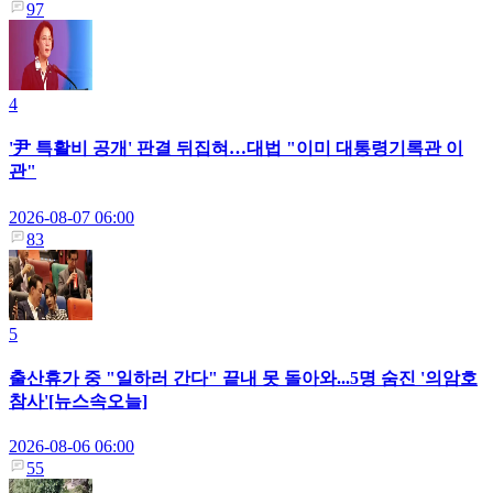
97
4
'尹 특활비 공개' 판결 뒤집혀…대법 "이미 대통령기록관 이
관"
2026-08-07 06:00
83
5
출산휴가 중 "일하러 간다" 끝내 못 돌아와...5명 숨진 '의암호
참사'[뉴스속오늘]
2026-08-06 06:00
55