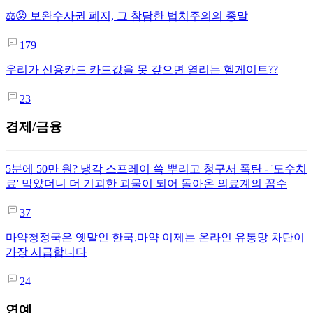
⚖️😡 보완수사권 폐지, 그 참담한 법치주의의 종말
179
우리가 신용카드 카드값을 못 갚으면 열리는 헬게이트??
23
경제/금융
5분에 50만 원? 냉각 스프레이 쓱 뿌리고 청구서 폭탄 - '도수치
료' 막았더니 더 기괴한 괴물이 되어 돌아온 의료계의 꼼수
37
마약청정국은 옛말인 한국,마약 이제는 온라인 유통망 차단이
가장 시급합니다
24
연예