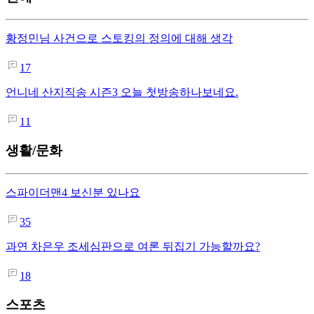
황정민님 사건으로 스토킹의 정의에 대해 생각
17
언니네 산지직송 시즌3 오늘 첫방송하나보네요.
11
생활/문화
스파이더맨4 보신분 있나요
35
과연 차은우 조세심판으로 여론 뒤집기 가능할까요?
18
스포츠