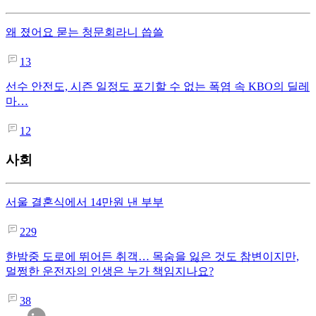
왜 졌어요 묻는 청문회라니 씁쓸
13
선수 안전도, 시즌 일정도 포기할 수 없는 폭염 속 KBO의 딜레
마…
12
사회
서울 결혼식에서 14만원 낸 부부
229
한밤중 도로에 뛰어든 취객… 목숨을 잃은 것도 참변이지만,
멀쩡한 운전자의 인생은 누가 책임지나요?
38