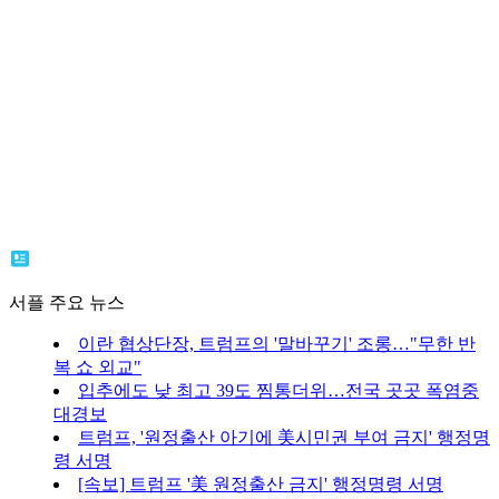
서플 주요 뉴스
이란 협상단장, 트럼프의 '말바꾸기' 조롱…"무한 반
복 쇼 외교"
입추에도 낮 최고 39도 찜통더위…전국 곳곳 폭염중
대경보
트럼프, '원정출산 아기에 美시민권 부여 금지' 행정명
령 서명
[속보] 트럼프 '美 원정출산 금지' 행정명령 서명