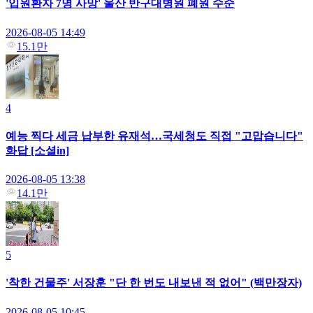
'입원환자 7명 사망' 울산 반구대병원 폐원 수순
2026-08-05 14:49
15.1만
4
예능 찍다 세금 납부한 유재석…국세청도 직접 "고맙습니다"
화답 [소셜in]
2026-08-05 13:38
14.1만
5
'착한 건물주' 서장훈 "단 한 번도 내보낸 적 없어" (백만장자)
2026-08-05 10:45