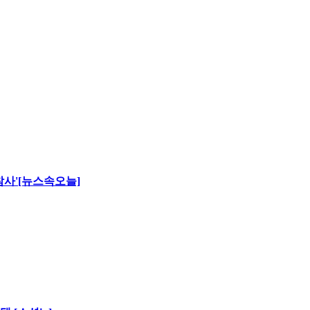
 참사'[뉴스속오늘]