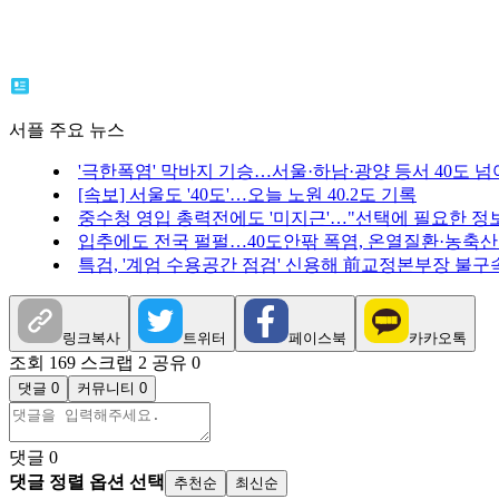
서플 주요 뉴스
'극한폭염' 막바지 기승…서울·하남·광양 등서 40도 넘
[속보] 서울도 '40도'…오늘 노원 40.2도 기록
중수청 영입 총력전에도 '미지근'…"선택에 필요한 정보
입추에도 전국 펄펄…40도안팎 폭염, 온열질환·농축산
특검, '계엄 수용공간 점검' 신용해 前교정본부장 불구
링크복사
트위터
페이스북
카카오톡
조회 169
스크랩 2
공유 0
댓글 0
커뮤니티 0
댓글
0
댓글 정렬 옵션 선택
추천순
최신순