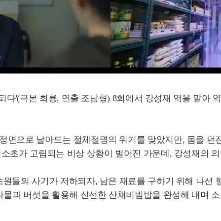
되다'(극본 최룡, 연출 조남형) 8회에서 강성재 역을 맡
정면으로 날아드는 절체절명의 위기를 맞았지만, 몸을 던진
림소초가 고립되는 비상 상황이 벌어진 가운데, 강성재의 의
원들의 사기가 저하되자, 남은 재료를 구하기 위해 나선 행
 나물과 버섯을 활용해 신선한 산채비빔밥을 완성해 내며 