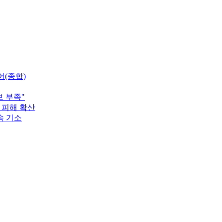
어(종합)
 부족"
 피해 확산
속 기소