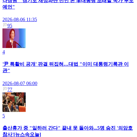
나경원 "'경기도 재정파탄 선언'은 李대통령 초래할 국가 부도
예언"
2026-08-06 11:35
95
4
'尹 특활비 공개' 판결 뒤집혀…대법 "이미 대통령기록관 이
관"
2026-08-07 06:00
77
5
출산휴가 중 "일하러 간다" 끝내 못 돌아와...5명 숨진 '의암호
참사'[뉴스속오늘]