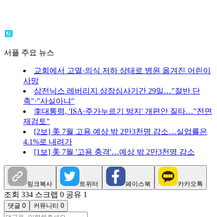
서플 주요 뉴스
교회에서 고열·의식 저하 상태로 병원 옮겨진 어린이
사망
삼전닉스 레버리지 상장심사기간 29일…"절반 단
축"·"사실아냐"
李대통령, 'ISA·주가누르기 방지' 개편안 질타…"전면
재검토"
[2보] 美 7월 고용 예상 밖 2만3천명 감소…실업률은
4.1%로 내려가
[1보] 美 7월 '고용 충격'…예상 밖 2만3천명 감소
링크복사
트위터
페이스북
카카오톡
조회 334
스크랩 0
공유 1
댓글 0
커뮤니티 0