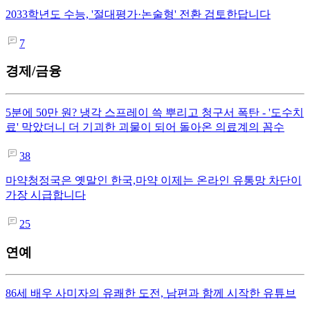
2033학년도 수능, '절대평가·논술형' 전환 검토한답니다
7
경제/금융
5분에 50만 원? 냉각 스프레이 쓱 뿌리고 청구서 폭탄 - '도수치
료' 막았더니 더 기괴한 괴물이 되어 돌아온 의료계의 꼼수
38
마약청정국은 옛말인 한국,마약 이제는 온라인 유통망 차단이
가장 시급합니다
25
연예
86세 배우 사미자의 유쾌한 도전, 남편과 함께 시작한 유튜브