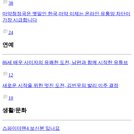
38
마약청정국은 옛말인 한국,마약 이제는 온라인 유통망 차단이
가장 시급합니다
24
연예
86세 배우 사미자의 유쾌한 도전, 남편과 함께 시작한 유튜브
12
새로운 시작을 위한 멋진 도전, 김빈우의 발리 이주 결정
10
생활/문화
스파이더맨4 보신분 있나요