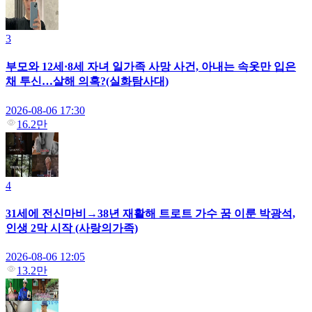
3
부모와 12세·8세 자녀 일가족 사망 사건, 아내는 속옷만 입은
채 투신…살해 의혹?(실화탐사대)
2026-08-06 17:30
16.2만
4
31세에 전신마비→38년 재활해 트로트 가수 꿈 이룬 박광석,
인생 2막 시작 (사랑의가족)
2026-08-06 12:05
13.2만