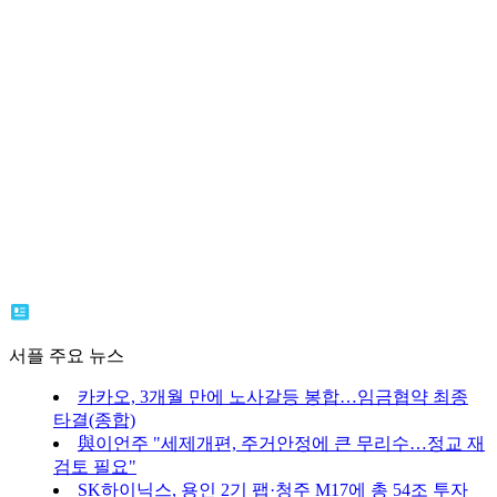
서플 주요 뉴스
카카오, 3개월 만에 노사갈등 봉합…임금협약 최종
타결(종합)
與이언주 "세제개편, 주거안정에 큰 무리수…정교 재
검토 필요"
SK하이닉스, 용인 2기 팹·청주 M17에 총 54조 투자