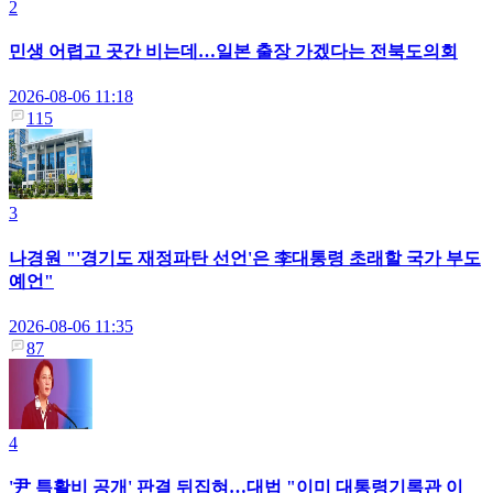
2
민생 어렵고 곳간 비는데…일본 출장 가겠다는 전북도의회
2026-08-06 11:18
115
3
나경원 "'경기도 재정파탄 선언'은 李대통령 초래할 국가 부도
예언"
2026-08-06 11:35
87
4
'尹 특활비 공개' 판결 뒤집혀…대법 "이미 대통령기록관 이