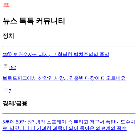
뉴스 톡톡 커뮤니티
정치
⚖️😡 보완수사권 폐지, 그 참담한 법치주의의 종말
192
브로드피크에서 산악인 사망... 김홍빈 대장이 떠오르네요
7
경제/금융
5분에 50만 원? 냉각 스프레이 쓱 뿌리고 청구서 폭탄 - '도수치
료' 막았더니 더 기괴한 괴물이 되어 돌아온 의료계의 꼼수