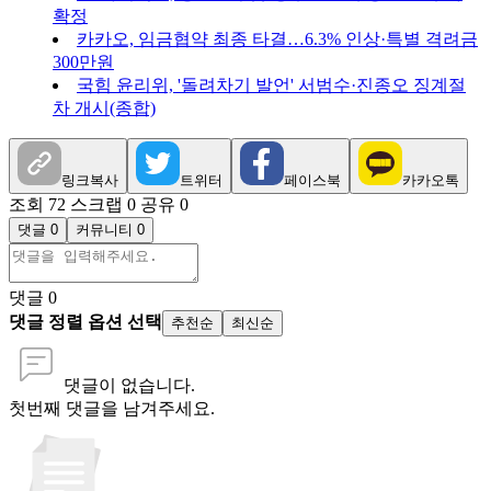
확정
카카오, 임금협약 최종 타결…6.3% 인상·특별 격려금
300만원
국힘 윤리위, '돌려차기 발언' 서범수·진종오 징계절
차 개시(종합)
링크복사
트위터
페이스북
카카오톡
조회 72
스크랩 0
공유 0
댓글 0
커뮤니티 0
댓글
0
댓글 정렬 옵션 선택
추천순
최신순
댓글이 없습니다.
첫번째 댓글을 남겨주세요.