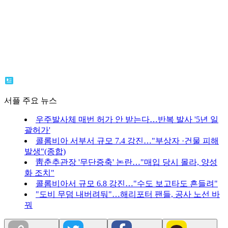
서플 주요 뉴스
우주발사체 매번 허가 안 받는다…반복 발사 '5년 일
괄허가'
콜롬비아 서부서 규모 7.4 강진…"부상자 ·건물 피해
발생"(종합)
靑춘추관장 '무단증축' 논란…"매입 당시 몰라, 양성
화 조치"
콜롬비아서 규모 6.8 강진…"수도 보고타도 흔들려"
"도비 무덤 내버려둬"…해리포터 팬들, 공사 노선 바
꿔