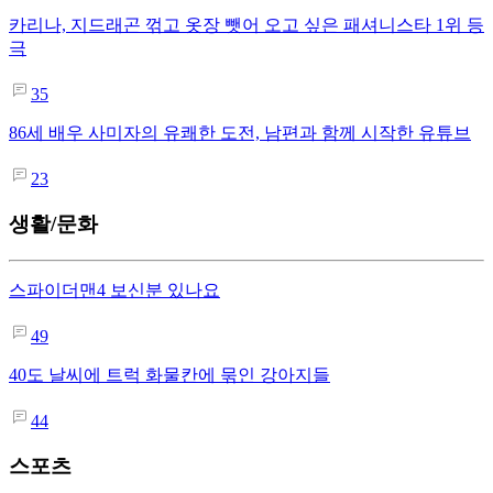
카리나, 지드래곤 꺾고 옷장 뺏어 오고 싶은 패셔니스타 1위 등
극
35
86세 배우 사미자의 유쾌한 도전, 남편과 함께 시작한 유튜브
23
생활/문화
스파이더맨4 보신분 있나요
49
40도 날씨에 트럭 화물칸에 묶인 강아지들
44
스포츠