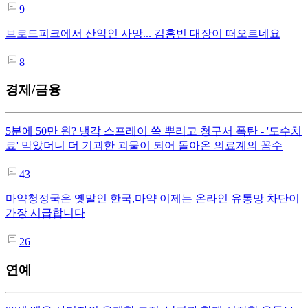
9
브로드피크에서 산악인 사망... 김홍빈 대장이 떠오르네요
8
경제/금융
5분에 50만 원? 냉각 스프레이 쓱 뿌리고 청구서 폭탄 - '도수치
료' 막았더니 더 기괴한 괴물이 되어 돌아온 의료계의 꼼수
43
마약청정국은 옛말인 한국,마약 이제는 온라인 유통망 차단이
가장 시급합니다
26
연예