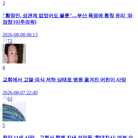
3
"황정민, 성관계 없었어도 불륜"…부산 폭염에 통창 유리 '와
장창'[이주의픽]
2026-08-08 06:13
72
4
교회에서 고열·의식 저하 상태로 병원 옮겨진 어린이 사망
2026-08-07 22:49
63
5
천안 11세 사망…교회서 함께 지낸 성인들 '학대치사' 여부 수