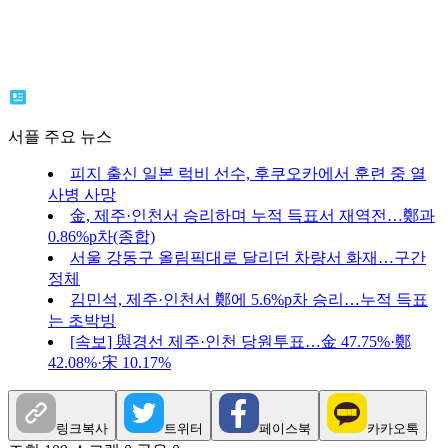
서플 주요 뉴스
피지 출신 일본 럭비 선수, 후쿠오카에서 훈련 중 열
사병 사망
金, 제주·인천서 승리하며 누적 득표서 재역전…鄭과
0.86%p차(종합)
서울 강동구 올림픽대로 달리던 차량서 화재…구간
정체
김민석, 제주·인천서 鄭에 5.6%p차 승리…누적 득표
는 초박빙
[속보] 與경선 제주·인천 당원투표…金 47.75%·鄭
42.08%·宋 10.17%
링크복사
트위터
페이스북
카카오톡