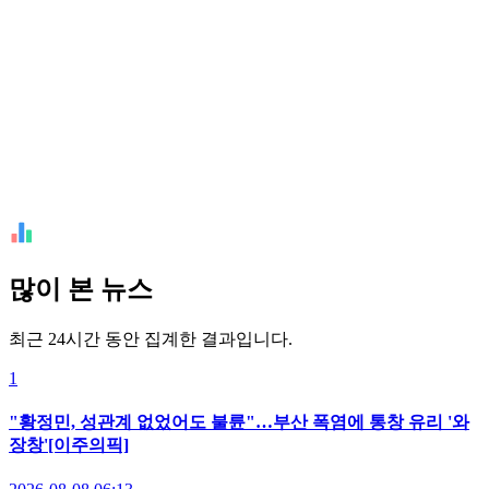
많이 본 뉴스
최근 24시간 동안 집계한 결과입니다.
1
"황정민, 성관계 없었어도 불륜"…부산 폭염에 통창 유리 '와
장창'[이주의픽]