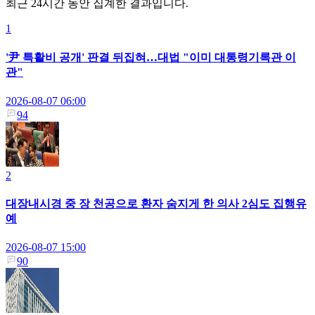
최근 24시간 동안 집계한 결과입니다.
1
'尹 특활비 공개' 판결 뒤집혀…대법 "이미 대통령기록관 이
관"
2026-08-07 06:00
94
2
대장내시경 중 장 천공으로 환자 숨지게 한 의사 2심도 집행유
예
2026-08-07 15:00
90