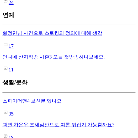
24
연예
황정민님 사건으로 스토킹의 정의에 대해 생각
17
언니네 산지직송 시즌3 오늘 첫방송하나보네요.
11
생활/문화
스파이더맨4 보신분 있나요
35
과연 차은우 조세심판으로 여론 뒤집기 가능할까요?
18