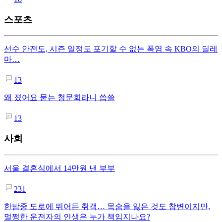
스포츠
선수 안전도, 시즌 일정도 포기할 수 없는 폭염 속 KBO의 딜레
마…
13
왜 졌어요 묻는 청문회라니 씁쓸
13
사회
서울 결혼식에서 14만원 낸 부부
231
한밤중 도로에 뛰어든 취객… 목숨을 잃은 것도 참변이지만,
멀쩡한 운전자의 인생은 누가 책임지나요?