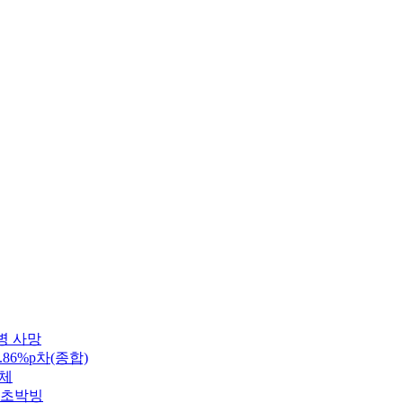
병 사망
86%p차(종합)
정체
 초박빙