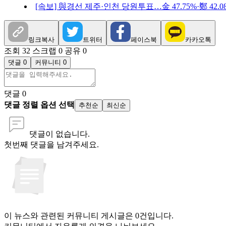
[속보] 與경선 제주·인천 당원투표…金 47.75%·鄭 42.08%
링크복사
트위터
페이스북
카카오톡
조회 32
스크랩 0
공유 0
댓글 0
커뮤니티 0
댓글
0
댓글 정렬 옵션 선택
추천순
최신순
댓글이 없습니다.
첫번째 댓글을 남겨주세요.
이 뉴스와 관련된 커뮤니티 게시글은 0건입니다.