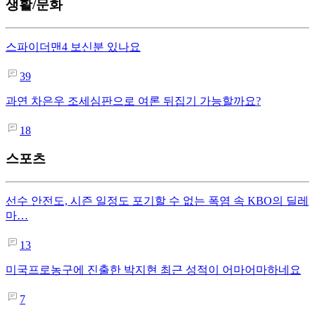
생활/문화
스파이더맨4 보신분 있나요
39
과연 차은우 조세심판으로 여론 뒤집기 가능할까요?
18
스포츠
선수 안전도, 시즌 일정도 포기할 수 없는 폭염 속 KBO의 딜레
마…
13
미국프로농구에 진출한 박지현 최근 성적이 어마어마하네요
7