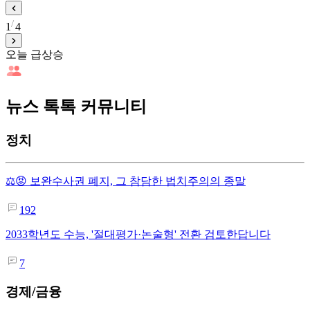
1
4
오늘 급상승
뉴스 톡톡 커뮤니티
정치
⚖️😡 보완수사권 폐지, 그 참담한 법치주의의 종말
192
2033학년도 수능, '절대평가·논술형' 전환 검토한답니다
7
경제/금융