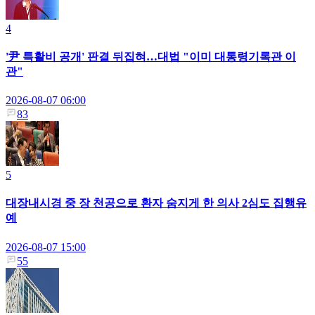
4
'尹 특활비 공개' 판결 뒤집혀…대법 "이미 대통령기록관 이
관"
2026-08-07 06:00
83
5
대장내시경 중 장 천공으로 환자 숨지게 한 의사 2심도 집행유
예
2026-08-07 15:00
55