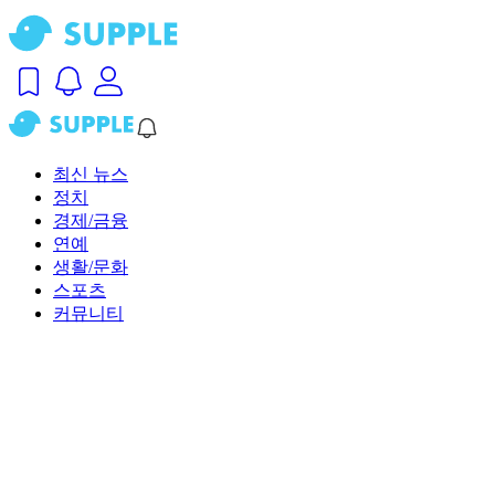
최신 뉴스
정치
경제/금융
연예
생활/문화
스포츠
커뮤니티