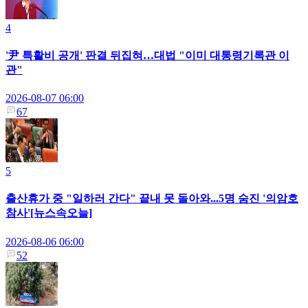
4
'尹 특활비 공개' 판결 뒤집혀…대법 "이미 대통령기록관 이
관"
2026-08-07 06:00
67
5
출산휴가 중 "일하러 간다" 끝내 못 돌아와...5명 숨진 '의암호
참사'[뉴스속오늘]
2026-08-06 06:00
52