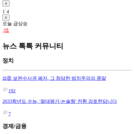
1
4
오늘 급상승
뉴스 톡톡 커뮤니티
정치
⚖️😡 보완수사권 폐지, 그 참담한 법치주의의 종말
192
2033학년도 수능, '절대평가·논술형' 전환 검토한답니다
7
경제/금융