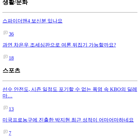
생활/문화
스파이더맨4 보신분 있나요
36
과연 차은우 조세심판으로 여론 뒤집기 가능할까요?
18
스포츠
선수 안전도, 시즌 일정도 포기할 수 없는 폭염 속 KBO의 딜레
마…
13
미국프로농구에 진출한 박지현 최근 성적이 어마어마하네요
7