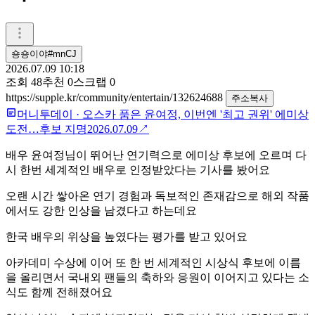
숑숑이야#mnCJ
2026.07.09 10:18
조회
48
추천
0
스크랩
0
https://supple.kr/community/entertain/132624688
주소복사
머니투데이
·
오스카 품은 윤여정, 이번엔 '최고 권위' 에미상
도전…후보 지명
2026.07.09
↗
배우
윤여정님
이 뛰어난 연기력으로 에미상 후보에 오르며 다
시 한번 세계적인 배우로 인정받았다는 기사를 봤어요
오랜 시간 쌓아온 연기 경험과 독보적인 존재감으로 해외 작품
에서도 강한 인상을 남겼다고 하는데요
한국 배우의 위상을 높였다는 평가를 받고 있어요
아카데미 수상에 이어 또 한 번 세계적인 시상식 후보에 이름
을 올리면서 국내외 팬들의 축하와 응원이 이어지고 있다는 소
식도 함께 전해졌어요