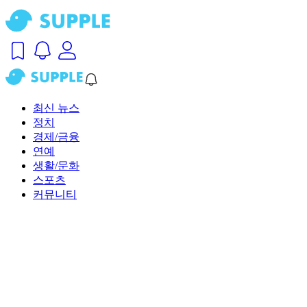
최신 뉴스
정치
경제/금융
연예
생활/문화
스포츠
커뮤니티