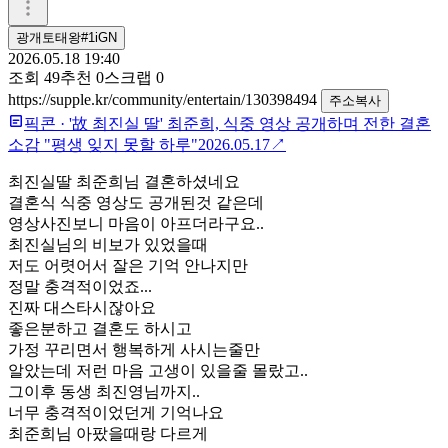
광개토태왕#1iGN
2026.05.18 19:40
조회
49
추천
0
스크랩
0
https://supple.kr/community/entertain/130398494
주소복사
픽콘
·
'故 최진실 딸' 최준희, 식중 영상 공개하며 전한 결혼
소감 "평생 잊지 못할 하루"
2026.05.17
↗
최진실딸 최준희님 결혼하셨네요
결혼식 식중 영상도 공개된것 같은데
영상사진보니 마음이 아프더라구요..
최진실님의 비보가 있었을때
저도 어렷어서 잘은 기억 안나지만
정말 충격적이었죠...
진짜 대스타시잖아요
좋은분하고 결혼도 하시고
가정 꾸리면서 행복하게 사시는줄만
알았는데 저런 마음 고생이 있을줄 몰랐고..
그이후 동생 최진영님까지..
너무 충격적이었던게 기억나요
최준희님 아팠을때랑 다르게