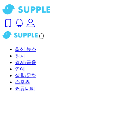
최신 뉴스
정치
경제/금융
연예
생활/문화
스포츠
커뮤니티