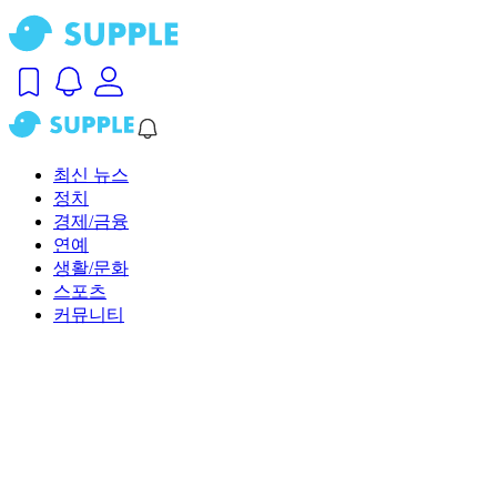
최신 뉴스
정치
경제/금융
연예
생활/문화
스포츠
커뮤니티