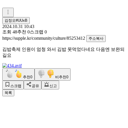
김정오#UUxB
2024.10.31 10:43
조회
48
추천
0
스크랩
0
https://supple.kr/community/culture/85253412
주소복사
김밥축제 인원이 엄청 와서 김밥 못먹었다네요 다음엔 보완되
길요
추천
0
비추천
0
스크랩
공유
신고
목록