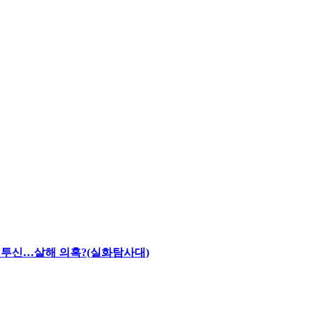
채 투신…살해 의혹?(실화탐사대)