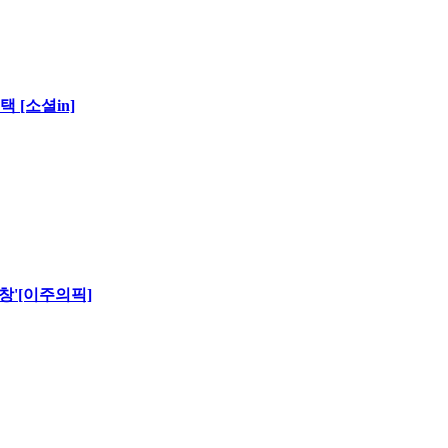
 [소셜in]
창'[이주의픽]