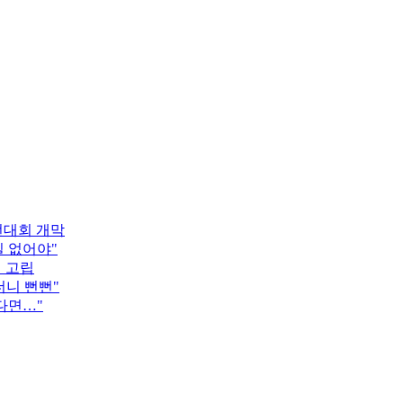
턴대회 개막
 없어야"
객 고립
더니 뻔뻔"
다면…"