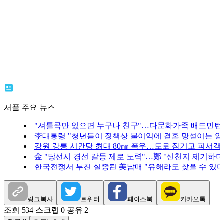
서플 주요 뉴스
"셔틀콕만 있으면 누구나 친구"…다문화가족 배드민
李대통령 "청년들이 정책상 불이익에 결혼 망설이는 일
강원 강릉 시간당 최대 80㎜ 폭우…도로 잠기고 피서
金 "당선시 경선 갈등 제로 노력"…鄭 "신천지 제기하
한국전쟁서 부친 실종된 美남매 "유해라도 찾을 수 있
링크복사
트위터
페이스북
카카오톡
조회 534
스크랩 0
공유 2