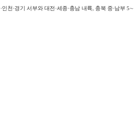
울·인천·경기 서부와 대전·세종·충남 내륙, 충북 중·남부 5∼