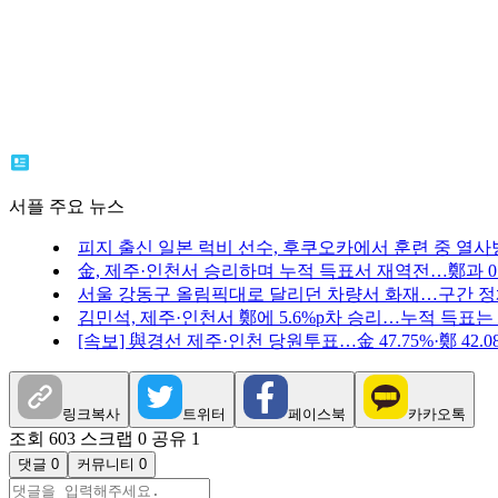
서플 주요 뉴스
피지 출신 일본 럭비 선수, 후쿠오카에서 훈련 중 열사
金, 제주·인천서 승리하며 누적 득표서 재역전…鄭과 0.
서울 강동구 올림픽대로 달리던 차량서 화재…구간 
김민석, 제주·인천서 鄭에 5.6%p차 승리…누적 득표는
[속보] 與경선 제주·인천 당원투표…金 47.75%·鄭 42.08%
링크복사
트위터
페이스북
카카오톡
조회 603
스크랩 0
공유 1
댓글 0
커뮤니티 0