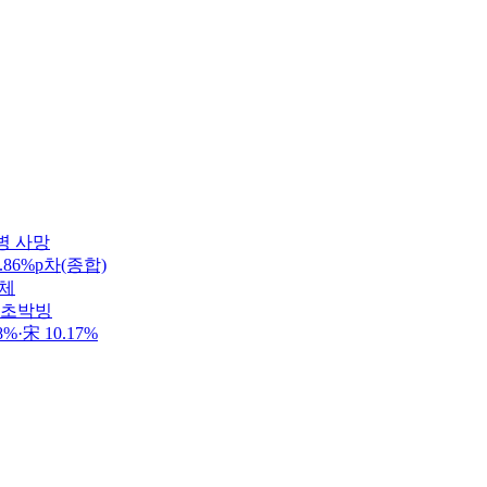
병 사망
86%p차(종합)
정체
 초박빙
·宋 10.17%