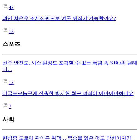
43
과연 차은우 조세심판으로 여론 뒤집기 가능할까요?
18
스포츠
선수 안전도, 시즌 일정도 포기할 수 없는 폭염 속 KBO의 딜레
마…
13
미국프로농구에 진출한 박지현 최근 성적이 어마어마하네요
7
사회
한밤중 도로에 뛰어든 취객… 목숨을 잃은 것도 참변이지만,