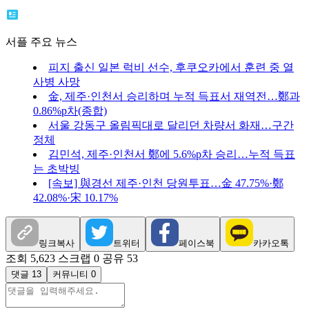
서플 주요 뉴스
피지 출신 일본 럭비 선수, 후쿠오카에서 훈련 중 열
사병 사망
金, 제주·인천서 승리하며 누적 득표서 재역전…鄭과
0.86%p차(종합)
서울 강동구 올림픽대로 달리던 차량서 화재…구간
정체
김민석, 제주·인천서 鄭에 5.6%p차 승리…누적 득표
는 초박빙
[속보] 與경선 제주·인천 당원투표…金 47.75%·鄭
42.08%·宋 10.17%
링크복사
트위터
페이스북
카카오톡
조회 5,623
스크랩 0
공유 53
댓글 13
커뮤니티 0