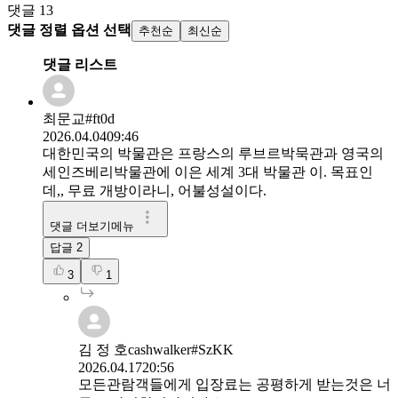
댓글
13
댓글 정렬 옵션 선택
추천순
최신순
댓글 리스트
최문교#ft0d
2026.04.04
09:46
대한민국의 박물관은 프랑스의 루브르박묵관과 영국의
세인즈베리박물관에 이은 세계 3대 박물관 이. 목표인
데,, 무료 개방이라니, 어불성설이다.
댓글 더보기메뉴
답글
2
3
1
김 정 호cashwalker#SzKK
2026.04.17
20:56
모든관람객들에게 입장료는 공평하게 받는것은 너