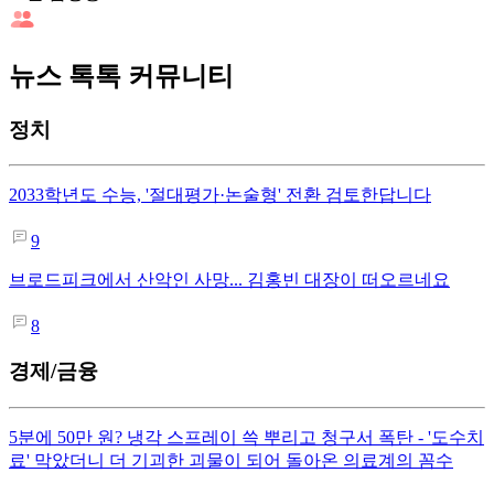
뉴스 톡톡 커뮤니티
정치
2033학년도 수능, '절대평가·논술형' 전환 검토한답니다
9
브로드피크에서 산악인 사망... 김홍빈 대장이 떠오르네요
8
경제/금융
5분에 50만 원? 냉각 스프레이 쓱 뿌리고 청구서 폭탄 - '도수치
료' 막았더니 더 기괴한 괴물이 되어 돌아온 의료계의 꼼수