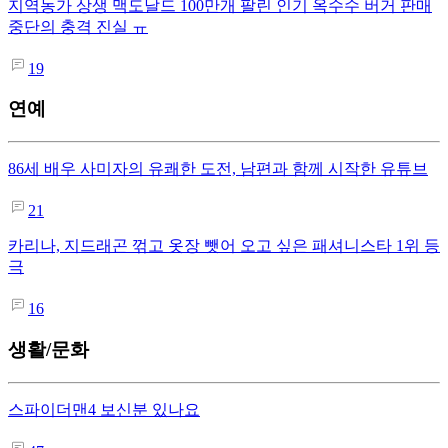
지역농가 상생 맥도날드 100만개 팔린 인기 옥수수 버거 판매
중단의 충격 진실 ㅠ
19
연예
86세 배우 사미자의 유쾌한 도전, 남편과 함께 시작한 유튜브
21
카리나, 지드래곤 꺾고 옷장 뺏어 오고 싶은 패셔니스타 1위 등
극
16
생활/문화
스파이더맨4 보신분 있나요