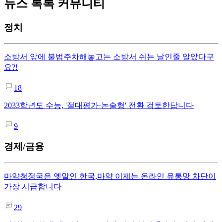
뉴스 톡톡 커뮤니티
정치
소방서 앞에 불법주차해놓고는 소방서 쉬는 날인줄 알았다구
요?!
18
2033학년도 수능, '절대평가·논술형' 전환 검토한답니다
9
경제/금융
마약청정국은 옛말인 한국,마약 이제는 온라인 유통망 차단이
가장 시급합니다
29