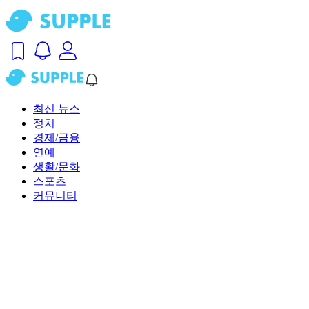
최신 뉴스
정치
경제/금융
연예
생활/문화
스포츠
커뮤니티