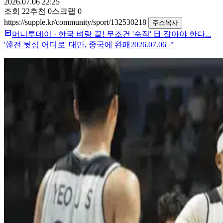
2026.07.06 22:25
조회
22
추천
0
스크랩
0
https://supple.kr/community/sport/132530218
주소복사
머니투데이
·
한국 벼랑 끝! 무조건 '숙적' 日 잡아야 한다...
'韓전 뒷심 어디로' 대만, 중국에 완패
2026.07.06
↗