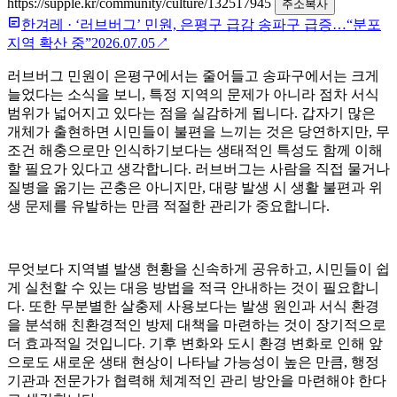
https://supple.kr/community/culture/132517945
주소복사
한겨레
·
‘러브버그’ 민원, 은평구 급감 송파구 급증…“분포
지역 확산 중”
2026.07.05
↗
러브버그 민원이 은평구에서는 줄어들고 송파구에서는 크게
늘었다는 소식을 보니, 특정 지역의 문제가 아니라 점차 서식
범위가 넓어지고 있다는 점을 실감하게 됩니다. 갑자기 많은
개체가 출현하면 시민들이 불편을 느끼는 것은 당연하지만, 무
조건 해충으로만 인식하기보다는 생태적인 특성도 함께 이해
할 필요가 있다고 생각합니다. 러브버그는 사람을 직접 물거나
질병을 옮기는 곤충은 아니지만, 대량 발생 시 생활 불편과 위
생 문제를 유발하는 만큼 적절한 관리가 중요합니다.
무엇보다 지역별 발생 현황을 신속하게 공유하고, 시민들이 쉽
게 실천할 수 있는 대응 방법을 적극 안내하는 것이 필요합니
다. 또한 무분별한 살충제 사용보다는 발생 원인과 서식 환경
을 분석해 친환경적인 방제 대책을 마련하는 것이 장기적으로
더 효과적일 것입니다. 기후 변화와 도시 환경 변화로 인해 앞
으로도 새로운 생태 현상이 나타날 가능성이 높은 만큼, 행정
기관과 전문가가 협력해 체계적인 관리 방안을 마련해야 한다