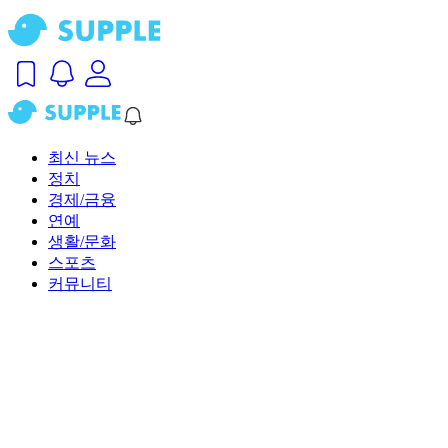
최신 뉴스
정치
경제/금융
연예
생활/문화
스포츠
커뮤니티