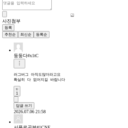
사진첨부
등록
추천순
최신순
등록순
둥둥다#x1tC
러그버그 아직도많더라고요

확실히 다 없어지길 바랍니다
1
답글 쓰기
2026.07.06 21:58
서플로공부#1CNE