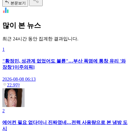
본문보기
많이 본 뉴스
최근 24시간 동안 집계한 결과입니다.
1
"황정민, 성관계 없었어도 불륜"…부산 폭염에 통창 유리 '와
장창'[이주의픽]
2026-08-08 06:13
22.9만
2
에어컨 필요 없다더니 진짜였네…전력 사용량으로 본 냉방 도
시