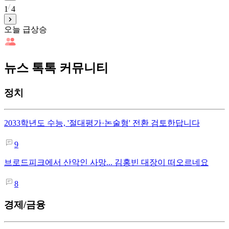
1
4
오늘 급상승
뉴스 톡톡 커뮤니티
정치
2033학년도 수능, '절대평가·논술형' 전환 검토한답니다
9
브로드피크에서 산악인 사망... 김홍빈 대장이 떠오르네요
8
경제/금융