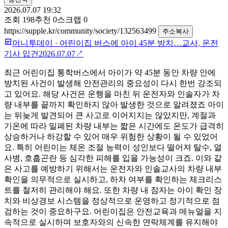
2026.07.07 19:32
조회
198
추천
0
스크랩
0
https://supple.kr/community/society/132563499
주소복사
머니투데이
·
어린이집 버스에 아이 45분 방치…교사, 운전
기사 입건
2026.07.07
↗
최근 어린이집 통학버스에서 아이가 약 45분 동안 차량 안에
방치된 사건이 발생해 안전관리의 중요성이 다시 한번 강조되
고 있어요. 해당 사건은 운행을 마친 뒤 운전자와 인솔자가 차
량 내부를 끝까지 확인하지 않아 발생한 것으로 알려졌죠 아이
는 뒤늦게 발견되어 큰 사고로 이어지지는 않았지만, 계절과
기온에 따라 밀폐된 차량 내부는 짧은 시간에도 온도가 급격히
상승하거나 하강할 수 있어 매우 위험한 상황이 될 수 있었어
요. 특히 어린이는 체온 조절 능력이 성인보다 떨어져 탈수, 열
사병, 호흡곤란 등 심각한 피해를 입을 가능성이 크죠. 이와 같
은 사고를 예방하기 위해서는 운전자와 인솔교사의 차량 내부
확인을 의무적으로 실시하고, 하차 여부를 확인하는 체크리스
트를 철저히 관리해야 해요. 또한 차량 내 잠자는 아이 확인 장
치와 비상경보 시스템을 정상적으로 운영하고 정기적으로 점
검하는 것이 중요하구요. 어린이집은 안전교육과 메뉴얼을 지
속적으로 실시하며 보호자와의 신속한 연락체계를 유지해야