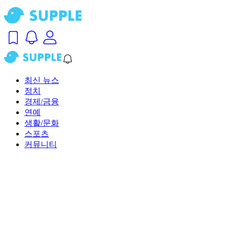
최신 뉴스
정치
경제/금융
연예
생활/문화
스포츠
커뮤니티