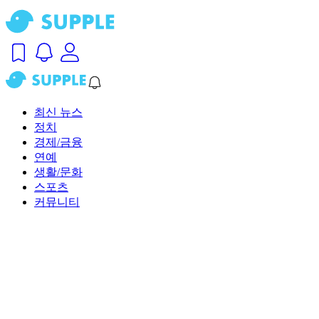
최신 뉴스
정치
경제/금융
연예
생활/문화
스포츠
커뮤니티