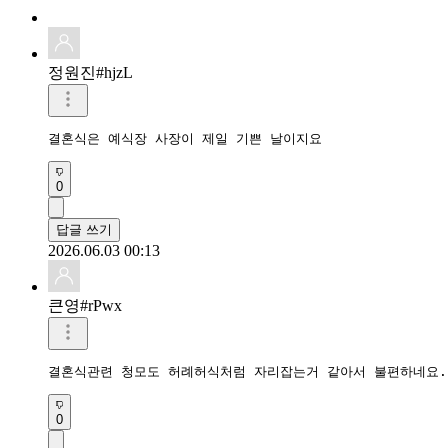
정원진#hjzL
결혼식은 예식장 사장이 제일 기쁜 날이지요 
0
답글 쓰기
2026.06.03 00:13
큰영#rPwx
결혼식관련 청모도 허례허식처럼 자리잡는거 같아서 불편하네요.
0