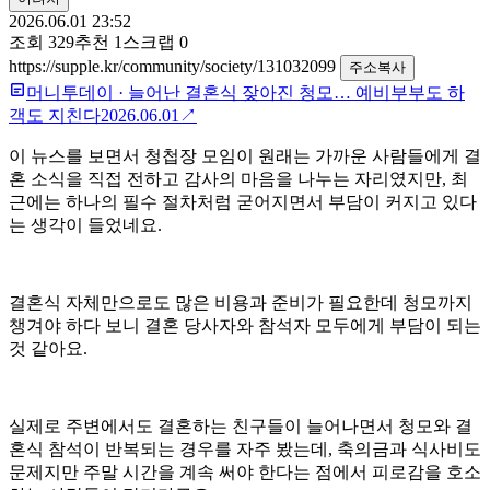
2026.06.01 23:52
조회
329
추천
1
스크랩
0
https://supple.kr/community/society/131032099
주소복사
머니투데이
·
늘어난 결혼식 잦아진 청모… 예비부부도 하
객도 지친다
2026.06.01
↗
이 뉴스를 보면서 청첩장 모임이 원래는 가까운 사람들에게 결
혼 소식을 직접 전하고 감사의 마음을 나누는 자리였지만, 최
근에는 하나의 필수 절차처럼 굳어지면서 부담이 커지고 있다
는 생각이 들었네요.
결혼식 자체만으로도 많은 비용과 준비가 필요한데 청모까지
챙겨야 하다 보니 결혼 당사자와 참석자 모두에게 부담이 되는
것 같아요.
실제로 주변에서도 결혼하는 친구들이 늘어나면서 청모와 결
혼식 참석이 반복되는 경우를 자주 봤는데, 축의금과 식사비도
문제지만 주말 시간을 계속 써야 한다는 점에서 피로감을 호소