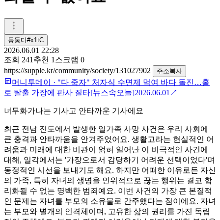
둥둥다#x1tC
2026.06.01 22:28
조회
241
추천
1
스크랩
0
https://supple.kr/community/society/131027902
주소복사
머니투데이
·
"다 죽자" 처자식 수면제 먹여 바다 돌진…홀
로 탈출 가장에 판사 질타[뉴스속오늘]
2026.06.01
↗
너무화가나는 기사고 안타까운 기사에요
최근 전남 진도에서 발생한 일가족 사망 사건은 우리 사회에
큰 충격과 안타까움을 안겨주었어요. 생활고라는 현실적인 어
려움과 미래에 대한 비관이 얽혀 일어난 이 비극적인 사건에
대해, 일각에서는 '가장으로서 감당하기 어려운 선택이었다'며
동정적인 시선을 보내기도 해요. 하지만 어떠한 이유로든 자신
의 가족, 특히 자녀의 생명을 인위적으로 끊는 행위는 결코 합
리화될 수 없는 명백한 범죄예요. 이번 사건의 가장 큰 본질적
인 문제는 자녀를 부모의 소유물로 간주했다는 점이에요. 자녀
는 부모와 별개의 인격체이며, 고유한 삶의 권리를 가진 독립