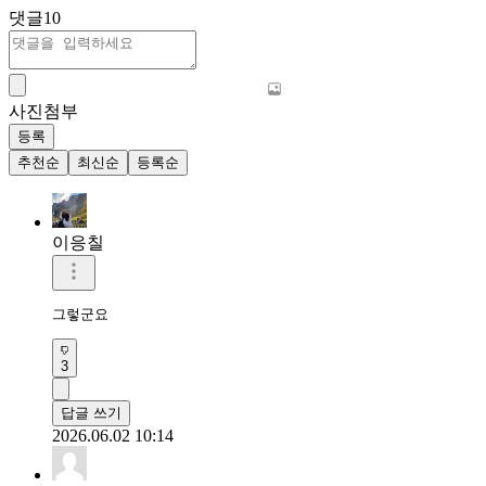
댓글
10
사진첨부
등록
추천순
최신순
등록순
이응칠
그렇군요
3
답글 쓰기
2026.06.02 10:14