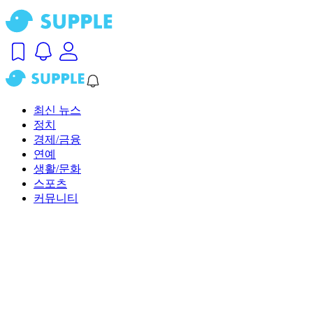
최신 뉴스
정치
경제/금융
연예
생활/문화
스포츠
커뮤니티