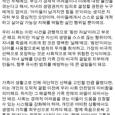
적인 주체예요. 부모가 경제적 어려움이나 미래에 대한 불안을
겪는다고 해서, 자녀의 생명권까지 임의로 결정할 권한은 누구
에게도 없어요. '아이들이 남겨지면 힘들 것'이라는 생각은 지
극히 부모 중심적인 오만이며, 아이들에게서 스스로 삶을 개척
하고 살아갈 가능성 자체를 박탈한 살인 행위일 뿐이에요.
우리 사회는 이런 사건을 관행적으로 '동반 자살'이라고 부르
곤 해요. 하지만 '자살'은 자신의 생명을 스스로 끊는 행위이며,
자녀를 죽음에 이르게 한 것은 명백한 '살해'예요. '동반'이라는
단어를 사용함으로써 범죄의 무게를 희석하고, 가장의 비극적
선택으로 포장하는 것은 사회적으로 매우 위험한 인식이에요.
이는 자녀 살해를 단순한 가족 간의 비극적 결말로 치부하게
만들어, 향후 유사한 범죄를 예방하는 데 큰 걸림돌이 돼요.
가족이 생활고로 인해 극단적인 선택을 고민할 만큼 몰렸다면,
이는 개인의 도덕적 결함 이전에 우리 사회 안전망의 미비함을
의미해요. 하지만 그 해결책은 가족 전체의 파멸이 되어서는
안 돼요. 사회는 경제적 어려움을 겪는 이들이 도움을 요청할
수 있는 시스템을 강화해야 하며, 개인은 어떠한 상황에서도
생명의 가치를 최우선으로 지켜야 해요. '함께 죽음으로써 고
통을 끝낸다'는 잘못된 신념이 아니라, '함께 살아남아 고통을