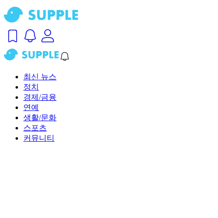
최신 뉴스
정치
경제/금융
연예
생활/문화
스포츠
커뮤니티