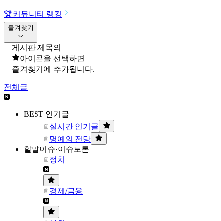
🏆
커뮤니티 랭킹
즐겨찾기
게시판 제목의
아이콘을 선택하면
즐겨찾기에 추가됩니다.
전체글
BEST 인기글
실시간 인기글
명예의 전당
할말이슈·이슈토론
정치
경제/금융