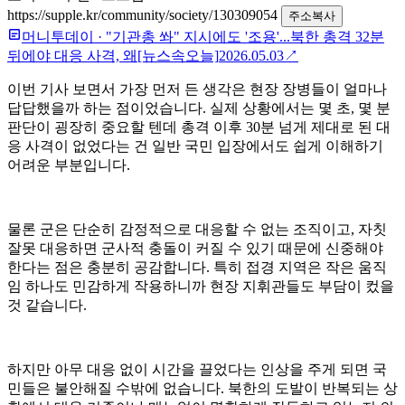
https://supple.kr/community/society/130309054
주소복사
머니투데이
·
"기관총 쏴" 지시에도 '조용'...북한 총격 32분
뒤에야 대응 사격, 왜[뉴스속오늘]
2026.05.03
↗
이번 기사 보면서 가장 먼저 든 생각은 현장 장병들이 얼마나
답답했을까 하는 점이었습니다. 실제 상황에서는 몇 초, 몇 분
판단이 굉장히 중요할 텐데 총격 이후 30분 넘게 제대로 된 대
응 사격이 없었다는 건 일반 국민 입장에서도 쉽게 이해하기
어려운 부분입니다.
물론 군은 단순히 감정적으로 대응할 수 없는 조직이고, 자칫
잘못 대응하면 군사적 충돌이 커질 수 있기 때문에 신중해야
한다는 점은 충분히 공감합니다. 특히 접경 지역은 작은 움직
임 하나도 민감하게 작용하니까 현장 지휘관들도 부담이 컸을
것 같습니다.
하지만 아무 대응 없이 시간을 끌었다는 인상을 주게 되면 국
민들은 불안해질 수밖에 없습니다. 북한의 도발이 반복되는 상