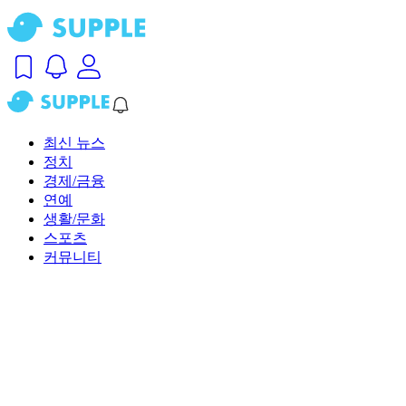
최신 뉴스
정치
경제/금융
연예
생활/문화
스포츠
커뮤니티