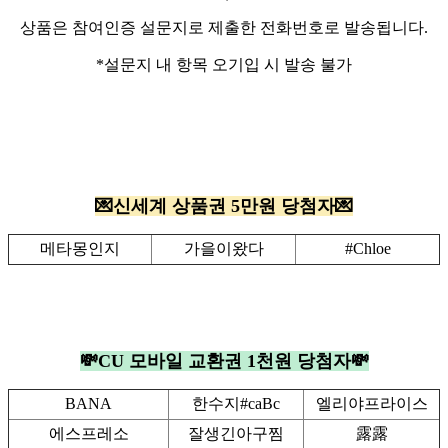
상품은 참여인증 설문지로 제출한 전화번호로 발송됩니다.
*설문지 내 항목 오기입 시 발송 불가
💌신세계 상품권 5만원 당첨자💌
메타몽인지
가을이왔다
#Chloe
💸CU 모바일 교환권 1천원 당첨자💸
BANA
한수지#caBc
엘리야프라이스
에스프레소
잘생긴아구찜
露露