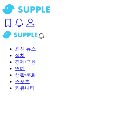
최신 뉴스
정치
경제/금융
연예
생활/문화
스포츠
커뮤니티