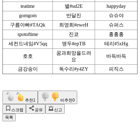
teatime
별#ud2E
happyday
gomgom
반달진
슈슈야
구름아빠#TAQk
최영희#eweH
슈퍼스
spotoftime
진쿄
홍홍홍
세컨드네임#V5qq
앵두#epTB
테리#5xHg
꿈과희망을드려
호호
바득바득
요
금강송이
독수리#y4ZY
피직스
추천
1
비추천
0
스크랩
공유
신고
목록