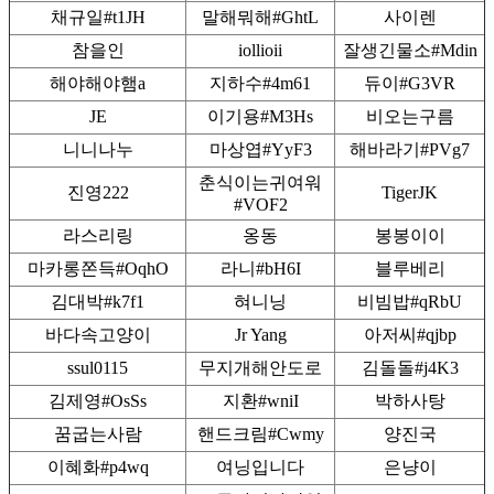
채규일#t1JH
말해뭐해#GhtL
사이렌
참을인
iollioii
잘생긴물소#Mdin
해야해야햄a
지하수#4m61
듀이#G3VR
JE
이기용#M3Hs
비오는구름
니니나누
마상엽#YyF3
해바라기#PVg7
춘식이는귀여워
진영222
TigerJK
#VOF2
라스리링
옹동
봉봉이이
마카롱쫀득#OqhO
라니#bH6I
블루베리
김대박#k7f1
혀니닝
비빔밥#qRbU
바다속고양이
Jr Yang
아저씨#qjbp
ssul0115
무지개해안도로
김돌돌#j4K3
김제영#OsSs
지환#wniI
박하사탕
꿈굽는사람
핸드크림#Cwmy
양진국
이혜화#p4wq
여닝입니다
은냥이