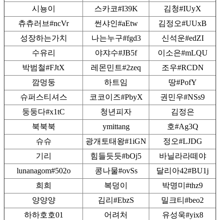
시뇽이
스카코#I39K
김청#IUyX
츄츄러브#ncVr
썬샤인#aEtw
김정오#UUxB
성장하는가치
나는누구#fgd3
신석운#edZI
수유리
야쟈수#JB5f
이소은#mLQU
박범철#FJtX
레몬민트#2zeq
조우#RCDN
깜멍둥
하트임
땅#PofY
슈퍼스티셔스
코코이즈#PbyX
권민우#NSs9
둥둥다#x1tC
청년피자
김정은
북북북
ymittang
호#Ag3Q
슈슈
광개토태왕#1iGN
정오#LJDG
기리
힘들듯듯#bOj5
바닐라라떼야
lunanagom#502o
콩나물#ovSs
달리아42#BU1j
희희
복덩이
박명미#thz9
양양양
김리#EbzS
밀크티#beo2
하하호호01
어려처
유성욱#yix8