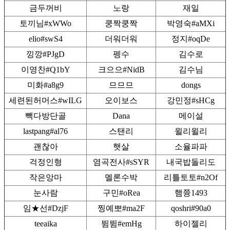
금두꺼비
노랑
재일
토끼님#xWWo
쿵짝쿵짝
박영숙#aMXi
elio#swS4
더워더워
정지#oqDe
낑깡#PJgD
펭수
김수로
이영찬#Q1bY
크으으#NidB
김수님
미화#a8g9
므므므
dongs
세련된허머스#wILG
오이보스
강민정#sHCg
빽다방단골
Dana
메이설
lastpang#al76
스탠리
윌리윌리
괜찮아
햇살
소율파파
걱정인형
염곡전사#sSYR
내국밥돌리도
작은앙마
멜론수박
리틀토토#n2Of
눈사람
구민#oRea
햄쯍1493
임★선#DzjF
찡예뽀#ma2F
qoshri#90a0
teeaika
뜀뜀#emHg
하이젤리