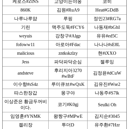
케로스#ZtNS
고양이는야옹
코히
860K
김원#RuA9
Heat#GDdB
나루나루얌
루핑
정민23#RG7a
기린
맥주도둑#FCY6
나동재#bGhI
weyuis
강창구#Algp
유유#ed5C
fofoww11
아로아#Fdac
나나나#sE8L
malicious
zntkskzlzy
현#iXXO
Jess
파닥파닥순심
젤루잉
후리지아3270
andsteve
김정윤#dCuW
#wBtF
이수향#sS4z
루미큐브#wQxK
김유진#Wse2
따스한장갑
몽구야
나동주#S7lk
이상준은 황금두꺼비
코기#K0gj
Seulki Oh
이다.
임영훈#YNMK
왕짱구#MPwE
김지순#3045
켈리장
투더D
유주환#7Hzr