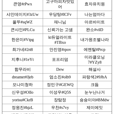
고구마피자맛있
큰영#rPwx
효자유치원
어
샤인데이지#3zUw
우당탕#ICFv
나는엄마다
올뚜#sqWZ
재니님
아르바이트
큰샤인#PLCu
신뢰가는 고샘
완소#vilD
kt듀얼라이트
한은미#Vtpg
내가원조별나라
#TBxo
최가네#2rt8
안진영#rpov
에멘탈#Prcp
미라클모닝
지후니#1eYt
포프리덤
7#YZy8
함무라비
Dew
해설사
dreamer#Jjeb
엄소진#olb9
파랑색2#9JbA
모나미청하
정민구#GEWQ
크듐
신우성#OlIo
이성우#Q5S
눈누난나거
yorisu#CkrB
장탐정
숑숑이야#BMdw
정원진#hjzL
우찬#s7vy
제이에잇