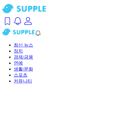
최신 뉴스
정치
경제/금융
연예
생활/문화
스포츠
커뮤니티