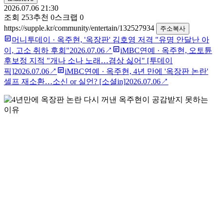
2026.07.06 21:30
조회
253
추천
0
스크랩
0
https://supple.kr/community/entertain/132527934
주소복사
머니투데이
·
옥주현, '옥장판' 김호영 저격 "유명 안달난 아
이, 고소 취하 후회"
2026.07.06
↗
iMBC연예
·
옥주현, 오토튠
후보정 지적 "개나 소나 노래…겸상 싫어" [투데이
픽]
2026.07.06
↗
iMBC연예
·
옥주현, 4년 만에 '옥장판 논란'
셀프 재소환…소신 or 실언? [소셜in]
2026.07.06
↗