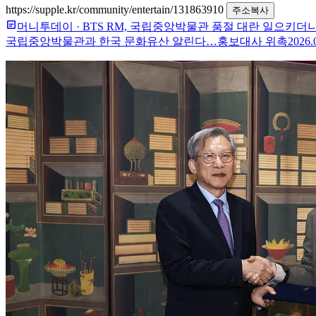
https://supple.kr/community/entertain/131863910
주소복사
머니투데이
·
BTS RM, 국립중앙박물관 품절 대란 일으키더
국립중앙박물관과 한국 문화유산 알린다…홍보대사 위촉
2026.