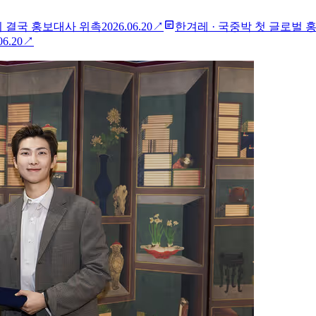
니 결국 홍보대사 위촉
2026.06.20
↗
한겨레
·
국중박 첫 글로벌 
06.20
↗