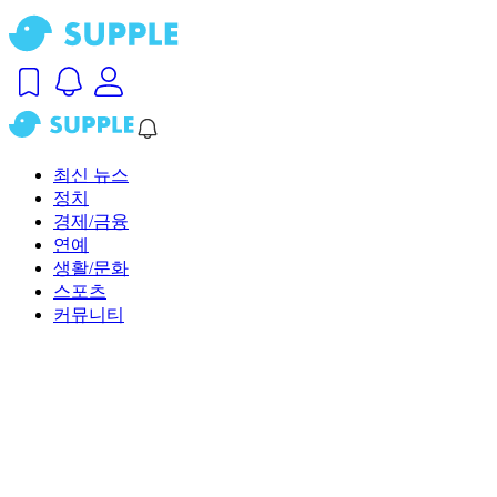
최신 뉴스
정치
경제/금융
연예
생활/문화
스포츠
커뮤니티