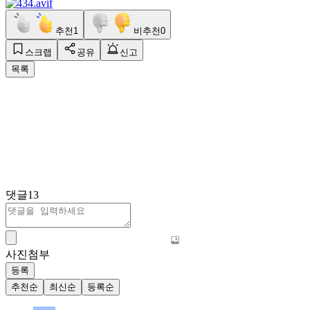
추천
1
비추천
0
스크랩
공유
신고
목록
댓글
13
사진첨부
등록
추천순
최신순
등록순