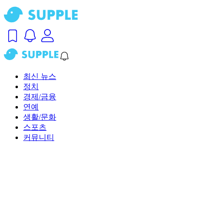
최신 뉴스
정치
경제/금융
연예
생활/문화
스포츠
커뮤니티