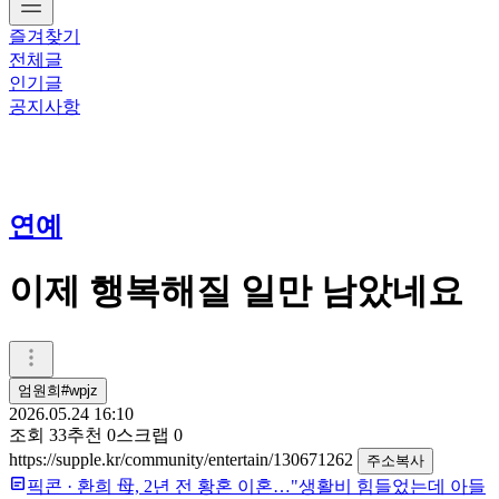
즐겨찾기
전체글
인기글
공지사항
연예
이제 행복해질 일만 남았네요
엄원희#wpjz
2026.05.24 16:10
조회
33
추천
0
스크랩
0
https://supple.kr/community/entertain/130671262
주소복사
픽콘
·
환희 母, 2년 전 황혼 이혼…"생활비 힘들었는데 아들