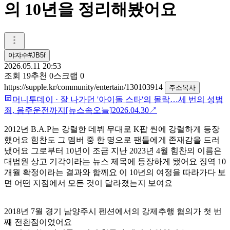
의 10년을 정리해봤어요
야쟈수#JB5f
2026.05.11 20:53
조회
19
추천
0
스크랩
0
https://supple.kr/community/entertain/130103914
주소복사
머니투데이
·
잘 나가던 '아이돌 스타'의 몰락…세 번의 성범
죄, 음주운전까지[뉴스속오늘]
2026.04.30
↗
2012년 B.A.P는 강렬한 데뷔 무대로 K팝 씬에 강렬하게 등장
했어요 힘찬도 그 멤버 중 한 명으로 팬들에게 존재감을 드러
냈어요 그로부터 10년이 조금 지난 2023년 4월 힘찬의 이름은
대법원 상고 기각이라는 뉴스 제목에 등장하게 됐어요 징역 10
개월 확정이라는 결과와 함께요 이 10년의 여정을 따라가다 보
면 어떤 지점에서 모든 것이 달라졌는지 보여요
2018년 7월 경기 남양주시 펜션에서의 강제추행 혐의가 첫 번
째 전환점이었어요