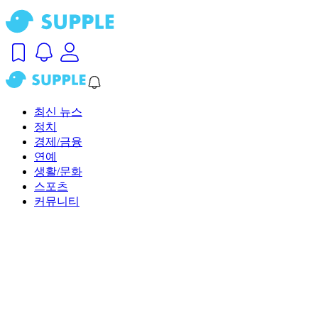
최신 뉴스
정치
경제/금융
연예
생활/문화
스포츠
커뮤니티