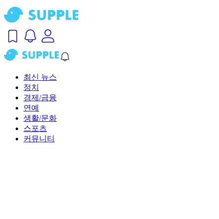
최신 뉴스
정치
경제/금융
연예
생활/문화
스포츠
커뮤니티