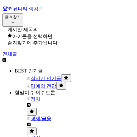
🏆
커뮤니티 랭킹
즐겨찾기
게시판 제목의
아이콘을 선택하면
즐겨찾기에 추가됩니다.
전체글
BEST 인기글
실시간 인기글
명예의 전당
할말이슈·이슈토론
정치
경제/금융