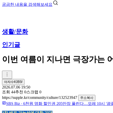
궁금한 내용을 검색해보세요
생활/문화
인기글
이번 여름이 지나면 극장가는 
야쟈수#JB5f
2026.07.06 19:50
조회
44
추천
0
스크랩
0
https://supple.kr/community/culture/132523947
주소복사
SBS Biz
·
6천원 영화 할인권 205만장 풀린다…모레 10시 '광클
3차 배포 가능성에 대한 기대