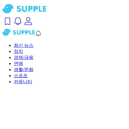
최신 뉴스
정치
경제/금융
연예
생활/문화
스포츠
커뮤니티