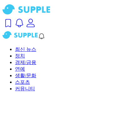
최신 뉴스
정치
경제/금융
연예
생활/문화
스포츠
커뮤니티