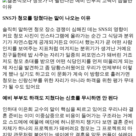
SNS가 청모를 망쳤다는 말이 나오는 이유
솔직히 말하면 청모 장소 경쟁이 심해진 데는 SNS의 영향이
커요 청모 사진이 인스타그램에 올라가는 순간 그 식당과 분위
기가 자연스럽게 공개되거든요 어디서 했는지가 곧 어떤 사람
인지를 보여주는 지표처럼 여겨지는 분위기가 생겨난 거예요
친구들한테 밥 사주는 자리가 일종의 퍼포먼스가 돼버린 거죠
저도 청모 초대를 받으면 어떤 식당인지를 먼저 떠올리게 되는
제 자신을 발견하고 좀 당황스러웠어요 우리가 언제부터 이렇
게 됐나 싶기도 하고요 이 문화가 계속 이 방향으로 흘러가면
청모는 신랑신부를 위한 자리가 아니라 하객을 위한 평가 무대
가 될 수도 있어요
예비 부부도 하객도 지쳤다는 신호를 무시하면 안 된다
인하대 이은희 교수의 말이 핵심을 찌르고 있어요 우리나라 결
혼 준비는 이미 이중삼중으로 비용이 들어가는 구조라는 거예
요 스드메에 예물에 예단에 허니문까지 챙기다 보면 결혼 준비
자체가 하나의 프로젝트가 돼버려요 청모는 그 프로젝트의 마
지막 관문처럼 붙어있는 셈이에요 결혼을 앞둔 커플이 설레야