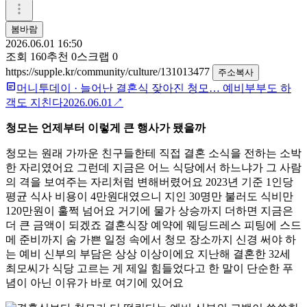
봄바람
2026.06.01 16:50
조회
160
추천
0
스크랩
0
https://supple.kr/community/culture/131013477
주소복사
머니투데이
·
늘어난 결혼식 잦아진 청모… 예비부부도 하
객도 지친다
2026.06.01
↗
청모는 언제부터 이렇게 큰 행사가 됐을까
청모는 원래 가까운 친구들한테 직접 결혼 소식을 전하는 소박
한 자리였어요 그런데 지금은 어느 식당에서 하느냐가 그 사람
의 격을 보여주는 자리처럼 변해버렸어요 2023년 기준 1인당
평균 식사 비용이 4만원대였으니 지인 30명만 불러도 식비만
120만원이 훌쩍 넘어요 거기에 물가 상승까지 더하면 지금은
더 큰 금액이 되겠죠 결혼식장 예약에 웨딩드레스 피팅에 스드
메 준비까지 숨 가쁜 일정 속에서 청모 장소까지 신경 써야 하
는 예비 신부의 부담은 상상 이상이에요 지난해 결혼한 32세
최모씨가 식당 고르는 게 제일 힘들었다고 한 말이 단순한 푸
념이 아닌 이유가 바로 여기에 있어요