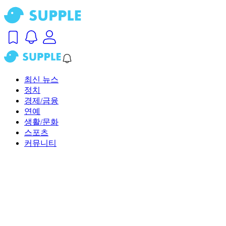
최신 뉴스
정치
경제/금융
연예
생활/문화
스포츠
커뮤니티