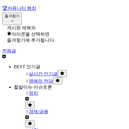
🏆
커뮤니티 랭킹
즐겨찾기
게시판 제목의
아이콘을 선택하면
즐겨찾기에 추가됩니다.
전체글
BEST 인기글
실시간 인기글
명예의 전당
할말이슈·이슈토론
정치
경제/금융