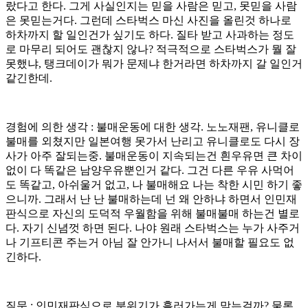
랐다고 한다. 그게 사실인지는 믿을 사람은 믿고, 못믿을 사람
은 못믿는거다. 그런데 스타벅스 마신 사진을 올린것 하나로
하차까지 할 일인건가 싶기도 하다. 질타 받고 사과하는 정도
로 마무리 되어도 괜찮지 않나? 적극적으로 스타벅스가 뭘 잘
못했냐, 탱크데이가 뭐가 문제냐 한거라면 하차까지 갈 일인거
같긴한데.
경험에 의한 생각 : 불매운동에 대한 생각. 노노재팬, 유니클로
불매를 외쳤지만 일본여행 못가서 난리고 유니클로도 다시 장
사가 아주 잘되는중. 불매운동이 지속되는건 흰우유면 큰 차이
없이 다 똑같은 남양우유뿐인거 같다. 그건 다른 우유 사먹어
도 똑같고, 아쉬울거 없고, 나 불매해요 나는 착한 시민 하기 좋
으니까. 그래서 난 난 불매하는데 넌 왜 안하냐 하면서 인민재
판식으로 자신의 도덕적 우월함을 위해 불매불매 하는건 별로
다. 자기 신념껏 하면 된다. 나야 원래 스타벅스는 누가 사주거
나 기프티콘 주는거 아님 잘 안가니 나서서 불매할 필요도 없
긴하다.
질문 : 인민재판식으로 분위기가 흘러가는게 맞는걸까? 물론