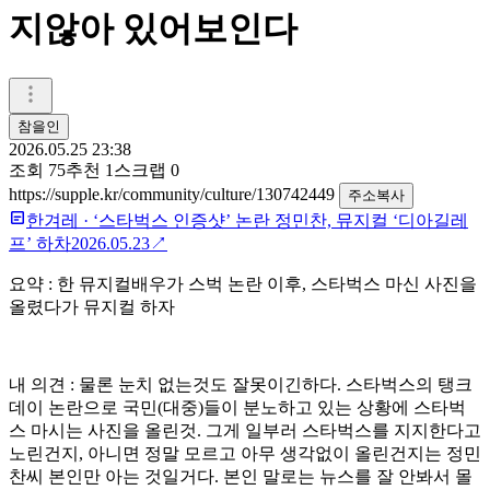
지않아 있어보인다
참을인
2026.05.25 23:38
조회
75
추천
1
스크랩
0
https://supple.kr/community/culture/130742449
주소복사
한겨레
·
‘스타벅스 인증샷’ 논란 정민찬, 뮤지컬 ‘디아길레
프’ 하차
2026.05.23
↗
요약 : 한 뮤지컬배우가 스벅 논란 이후, 스타벅스 마신 사진을
올렸다가 뮤지컬 하자
내 의견 : 물론 눈치 없는것도 잘못이긴하다. 스타벅스의 탱크
데이 논란으로 국민(대중)들이 분노하고 있는 상황에 스타벅
스 마시는 사진을 올린것. 그게 일부러 스타벅스를 지지한다고
노린건지, 아니면 정말 모르고 아무 생각없이 올린건지는 정민
찬씨 본인만 아는 것일거다. 본인 말로는 뉴스를 잘 안봐서 몰