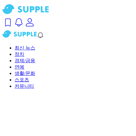
최신 뉴스
정치
경제/금융
연예
생활/문화
스포츠
커뮤니티