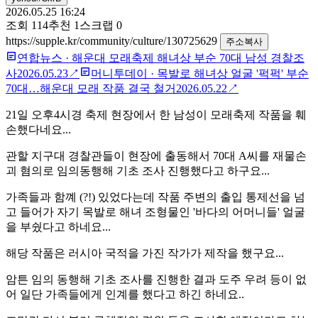
2026.05.25 16:24
조회
114
추천
1
스크랩
0
https://supple.kr/community/culture/130725629
주소복사
연합뉴스
·
해운대 모래축제 해녀상 부순 70대 남성 경찰조
사
2026.05.23
↗
머니투데이
·
목발로 해녀상 얼굴 '퍽퍽' 부순
70대…해운대 모래 작품 결국 철거
2026.05.22
↗
21일 오후4시경 축제 현장에서 한 남성이 모래축제 작품을 훼
손했다네요...
관할 지구대 경찰관들이 현장에 출동해서 70대 A씨를 재물손
괴 혐의로 임의동행해 기초 조사 진행했다고 하구요...
가족들과 함꼐 (?!) 있었다는데 작품 주변의 출입 통제선을 넘
고 들어가 자기 목발로 해녀 조형물인 '바다의 어머니들' 얼굴
을 부쉈다고 하네요...
해당 작품은 러시아 국적을 가진 작가가 제작을 했구요...
암튼 임의 동행해 기초 조사를 진행한 결과 도주 우려 등이 없
어 일단 가족들에게 인계를 했다고 하긴 하네요..