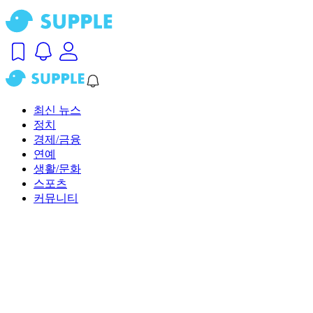
최신 뉴스
정치
경제/금융
연예
생활/문화
스포츠
커뮤니티