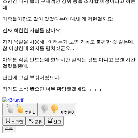
조만간 다시 불러 구체적인 경위 등을 조사할 예정이라고 하는
데..
가족들이랑도 같이 있었다는데 대체 왜 저런걸까요;;
진짜 희한한 사람들 많아요;
자기 목발을 사용해.. 이러는거 보면 거동도 불편한 것 같은데..
참 이상한데 의지를 펼치셨군요...
아무튼 작품 만드는데 한두시간 걸리는 것도 아니고 오랜 시간
걸렸을텐데..
단번에 그걸 부숴버렸으니..
작가도 소식 봤으면 너무 황당했겠네요 ㅠㅠㅠ
추천
1
비추천
0
스크랩
공유
신고
목록