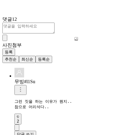
댓글
12
사진첨부
등록
추천순
최신순
등록순
무빙#l1Su
그런 짓을 하는 이유가 뭔지..

참으로 어리석다..
2
답글 쓰기