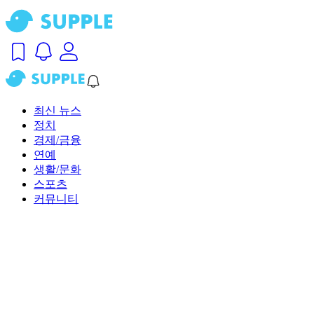
최신 뉴스
정치
경제/금융
연예
생활/문화
스포츠
커뮤니티