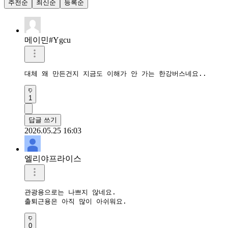
추천순
최신순
등록순
메이민#Ygcu
대체 왜 만든건지 지금도 이해가 안 가는 한강버스네요.. 
1
답글 쓰기
2026.05.25 16:03
엘리야프라이스
관광용으로는 나쁘지 않네요.

출퇴근용은 아직 많이 아쉬워요.
0