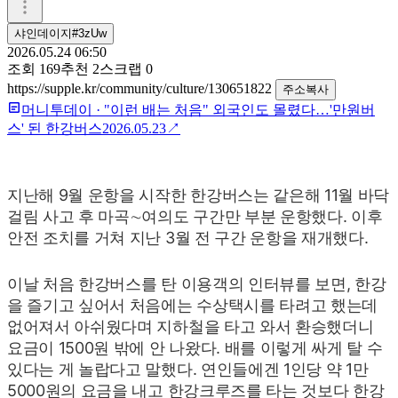
샤인데이지#3zUw
2026.05.24 06:50
조회
169
추천
2
스크랩
0
https://supple.kr/community/culture/130651822
주소복사
머니투데이
·
"이런 배는 처음" 외국인도 몰렸다…'만원버
스' 된 한강버스
2026.05.23
↗
지난해 9월 운항을 시작한 한강버스는 같은해 11월 바닥
걸림 사고 후 마곡∼여의도 구간만 부분 운항했다. 이후
안전 조치를 거쳐 지난 3월 전 구간 운항을 재개했다.
이날 처음 한강버스를 탄 이용객의 인터뷰를 보면, 한강
을 즐기고 싶어서 처음에는 수상택시를 타려고 했는데
없어져서 아쉬웠다며 지하철을 타고 와서 환승했더니
요금이 1500원 밖에 안 나왔다. 배를 이렇게 싸게 탈 수
있다는 게 놀랍다고 말했다. 연인들에겐 1인당 약 1만
5000원의 요금을 내고 한강크루즈를 타는 것보다 한강