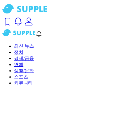
최신 뉴스
정치
경제/금융
연예
생활/문화
스포츠
커뮤니티