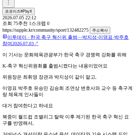
코코이즈#PbyX
2026.07.05 22:12
조회
75
추천
1
스크랩
0
https://supple.kr/community/sport/132482275
주소복사
이투데이
·
한국 축구 혁신위 출범⋯박지성·이영표·박주호
참여
2026.07.03
↗
이 기사는 문화체육관광부가 한국 축구 경쟁력 강화를 위해
K-축구 혁신위원회를 출범시켰다는 내용이었어요
위원장은 최휘영 장관과 박지성이 같이 맡고,
이영표 박주호 유승민 김승희 조연상 변호사와 교수 등 축구계
랑 체육계 인사들이
대거 참여한다고 하네요
북중미 월드컵 조별리그 탈락 이후 제기된 한국 축구 혁신 요
구를 반영해서,
거버넌스 개선이랑 유소년 육성, 데이터와 기술 시스템 도입