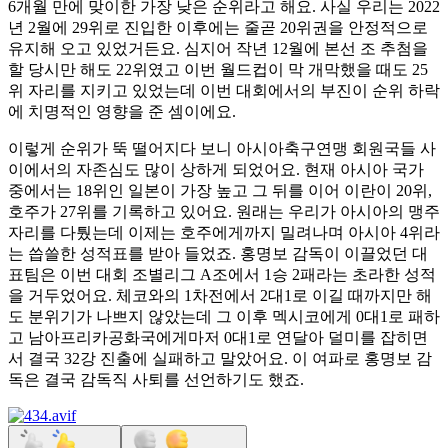
6개월 만에 맞이한 가장 낮은 순위라고 해요. 사실 우리는 2022
년 2월에 29위로 진입한 이후에는 줄곧 20위권을 안정적으로
유지해 오고 있었거든요. 심지어 작년 12월에 본선 조 추첨을
할 당시만 해도 22위였고 이번 월드컵이 막 개막했을 때도 25
위 자리를 지키고 있었는데 이번 대회에서의 부진이 순위 하락
에 치명적인 영향을 준 셈이에요.
이렇게 순위가 뚝 떨어지다 보니 아시아축구연맹 회원국들 사
이에서의 자존심도 많이 상하게 되었어요. 현재 아시아 국가
중에서는 18위인 일본이 가장 높고 그 뒤를 이어 이란이 20위,
호주가 27위를 기록하고 있어요. 원래는 우리가 아시아의 맹주
자리를 다퉜는데 이제는 호주에게까지 밀려나며 아시아 4위라
는 씁쓸한 성적표를 받아 들었죠. 홍명보 감독이 이끌었던 대
표팀은 이번 대회 조별리그 A조에서 1승 2패라는 초라한 성적
을 거두었어요. 체코와의 1차전에서 2대1로 이길 때까지만 해
도 분위기가 나쁘지 않았는데 그 이후 멕시코에게 0대1로 패하
고 남아프리카공화국에게마저 0대1로 연달아 덜미를 잡히면
서 결국 32강 진출에 실패하고 말았어요. 이 여파로 홍명보 감
독은 결국 감독직 사퇴를 선언하기도 했죠.