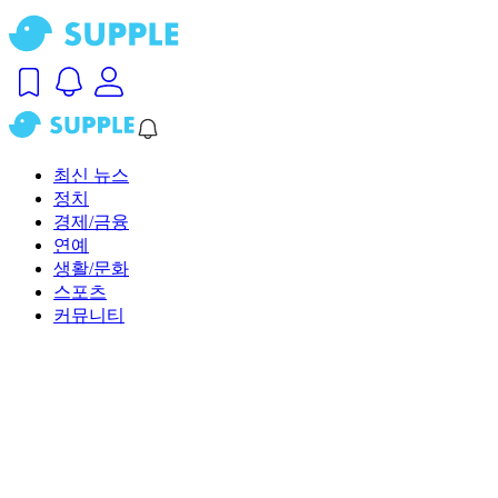
최신 뉴스
정치
경제/금융
연예
생활/문화
스포츠
커뮤니티