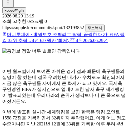
kobe5#4gIh
2026.06.29 13:19
조회
52
추천
0
스크랩
0
https://supple.kr/community/sport/132193852
주소복사
머니투데이
·
홍명보호 조별리그 탈락 '끔찍한 대가' FIFA 랭
킹 32위 추락... 4년 6개월만 '최저', 亞 4위
2026.06.29
↗
이번 월드컵에서 보여준 아쉬운 경기 결과 때문에 축구팬들의
실망이 참 컸는데 결국 우려했던 대가가 수치로도 확인되어서
지금 많은 축구팬들 사이에서 큰 화제가 되고 있어요. 국제축
구연맹인 FIFA가 실시간으로 업데이트한 남자 축구 세계랭킹
이 발표되었는데 우리나라의 순위가 생각보다 더 큰 폭으로 떨
어졌거든요.
이번에 발표된 실시간 세계랭킹을 보면 한국은 랭킹 포인트
1558.72점을 기록하면서 32위까지 추락했어요. 이게 어느 정도
수준이냐면 지난 2021년 12월에 33위를 기록한 이후 무려 4년