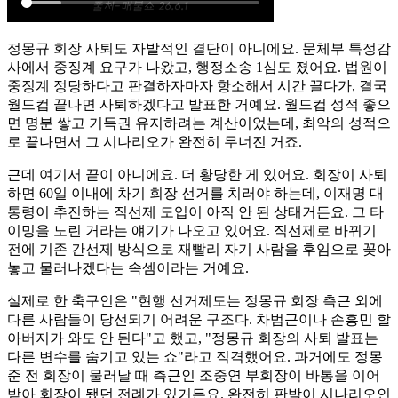
정몽규 회장 사퇴도 자발적인 결단이 아니에요. 문체부 특정감
사에서 중징계 요구가 나왔고, 행정소송 1심도 졌어요. 법원이
중징계 정당하다고 판결하자마자 항소해서 시간 끌다가, 결국
월드컵 끝나면 사퇴하겠다고 발표한 거예요. 월드컵 성적 좋으
면 명분 쌓고 기득권 유지하려는 계산이었는데, 최악의 성적으
로 끝나면서 그 시나리오가 완전히 무너진 거죠.
근데 여기서 끝이 아니에요. 더 황당한 게 있어요. 회장이 사퇴
하면 60일 이내에 차기 회장 선거를 치러야 하는데, 이재명 대
통령이 추진하는 직선제 도입이 아직 안 된 상태거든요. 그 타
이밍을 노린 거라는 얘기가 나오고 있어요. 직선제로 바뀌기
전에 기존 간선제 방식으로 재빨리 자기 사람을 후임으로 꽂아
놓고 물러나겠다는 속셈이라는 거예요.
실제로 한 축구인은 "현행 선거제도는 정몽규 회장 측근 외에
다른 사람들이 당선되기 어려운 구조다. 차범근이나 손흥민 할
아버지가 와도 안 된다"고 했고, "정몽규 회장의 사퇴 발표는
다른 변수를 숨기고 있는 쇼"라고 직격했어요. 과거에도 정몽
준 전 회장이 물러날 때 측근인 조중연 부회장이 바통을 이어
받아 회장이 됐던 전례가 있거든요. 완전히 판박이 시나리오인