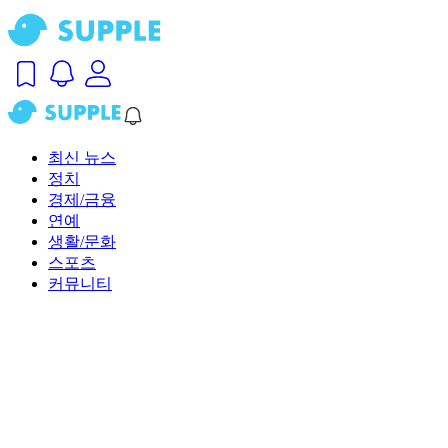
최신 뉴스
정치
경제/금융
연예
생활/문화
스포츠
커뮤니티