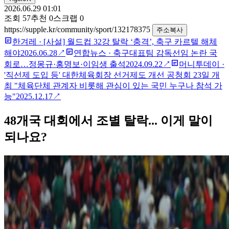
2026.06.29 01:01
조회
57
추천
0
스크랩
0
https://supple.kr/community/sport/132178375
주소복사
한겨레
·
[사설] 월드컵 32강 탈락 ‘충격’, 축구 카르텔 해체
해야
2026.06.28
↗
연합뉴스
·
축구대표팀 감독선임 논란 국
회로…정몽규·홍명보·이임생 출석
2024.09.22
↗
머니투데이
·
'직선제 도입 등' 대한체육회장 선거제도 개선 공청회 23일 개
최 "체육단체 관계자 비롯해 관심이 있는 국민 누구나 참석 가
능"
2025.12.17
↗
48개국 대회에서 조별 탈락... 이게 말이
되나요?