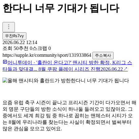
한다니 너무 기대가 됩니다
우찬#s7vy
2026.06.22 12:14
조회
50
추천
0
스크랩
0
https://supple.kr/community/sport/131933864
주소복사
머니투데이
·
'홀란이 온다고?' 맨시티 방한 확정, K리그 스
타들과 맞대결... 8월 쿠팡 플레이 시리즈 진행
2026.06.22
↗
요즘 유럽 축구 시즌이 끝나고 프리시즌 기간이 다가오면서 해
외 명문 구단들의 방한 소식이 하나둘 들려오고 있잖아요. 그
중에서도 세계 최강 팀 중 하나로 꼽히는 맨체스터 시티가 오
는 8월에 우리나라를 찾는다는 사실이 확정되면서 벌써부터
많은 관심을 모으고 있어요.