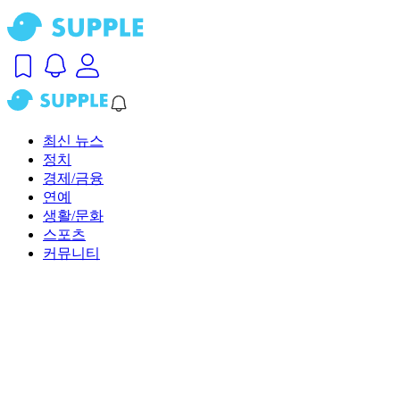
최신 뉴스
정치
경제/금융
연예
생활/문화
스포츠
커뮤니티