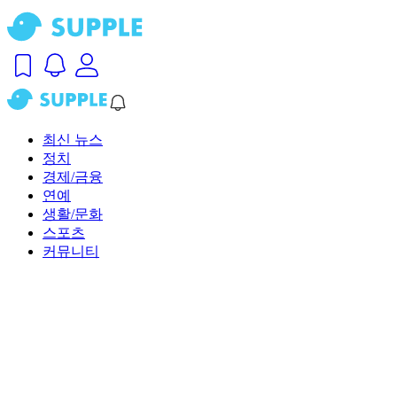
최신 뉴스
정치
경제/금융
연예
생활/문화
스포츠
커뮤니티