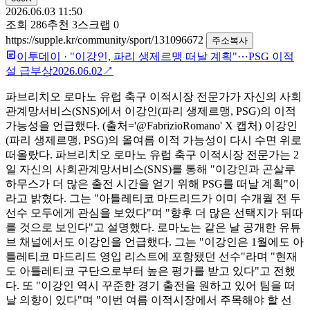
2026.06.03 11:50
조회
286
추천
3
스크랩
0
https://supple.kr/community/sport/131096672
주소복사
이투데이
·
"이강인, 파리 생제르맹 떠날 계획"⋯PSG 이적
설 급부상
2026.06.02
↗
파브리치오 로마노 유럽 축구 이적시장 전문가가 자신의 사회
관계망서비스(SNS)에서 이강인(파리 생제르맹, PSG)의 이적
가능성을 언급했다. (출처='@FabrizioRomano' X 캡처) 이강인
(파리 생제르맹, PSG)의 올여름 이적 가능성이 다시 수면 위로
떠올랐다. 파브리치오 로마노 유럽 축구 이적시장 전문가는 2
일 자신의 사회관계망서비스(SNS)를 통해 "이강인과 곤살루
하무스가 더 많은 출전 시간을 얻기 위해 PSG를 떠날 계획"이
라고 밝혔다. 그는 "아틀레티코 마드리드가 이미 수개월 전 두
선수 모두에게 관심을 보였다"며 "향후 더 많은 선택지가 뒤따
를 것으로 보인다"고 설명했다. 로마노는 같은 날 공개한 유튜
브 채널에서도 이강인을 언급했다. 그는 "이강인은 1월에도 아
틀레티코 마드리드 영입 리스트에 포함됐던 선수"라며 "현재
도 아틀레티코 구단으로부터 높은 평가를 받고 있다"고 전했
다. 또 "이강인 역시 꾸준한 경기 출전을 원하고 있어 팀을 떠
날 의향이 있다"며 "이번 여름 이적시장에서 주목해야 할 선