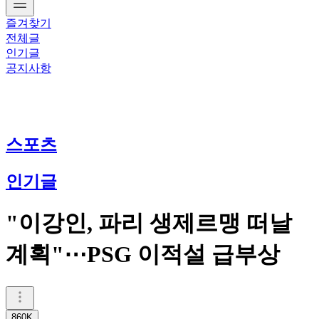
즐겨찾기
전체글
인기글
공지사항
스포츠
인기글
"이강인, 파리 생제르맹 떠날
계획"⋯PSG 이적설 급부상
860K