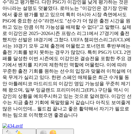
수"라고 평가했다. 다만 PSG가 이강인을 낮게 평가하는 것은
아니라는 설명도 덧붙였다. 로마노는 "이강인은 경기장 안팎
에서 좋은 평가를 받고 있으며 특히 아시아 시장 측면에서도
PSG에 중요한 선수"라면서도 "선수가 더 많은 출전 시간을 원
하고 있는 만큼 이적 가능성을 배제할 수 없다"고 말했다. 실제
로 이강인은 2025~2026시즌 프랑스 리그1에서 27경기에 출전
했지만 선발은 18경기에 그쳤다. UEFA 챔피언스리그(UCL)에
서는 10경기 모두 교체 출전에 머물렀고 토너먼트 후반부에는
출전 기회를 받지 못하는 경우가 많았다. 특히 PSG가 UCL 2연
패를 달성한 이번 시즌에도 이강인은 결승전을 포함한 주요 경
기에서 벤치를 지키며 제한적인 역할에 머물렀다. 이에 따라
꾸준한 출전 기회를 원하는 선수의 입장과 맞물려 이적설에 더
욱 무게가 실리고 있다. 한편 스페인 매체들은 최근 수개월 동
안 아틀레티코 마드리드의 이강인 영입 가능성을 꾸준히 제기
해 왔으며, 일부 잉글랜드 프리미어리그(EPL) 구단들 역시 이
강인의 상황을 예의주시하고 있는 것으로 알려졌다. 이강인 선
수는 지금 출전 기회에 목말랐을거 같습니다 아직도 보여줄게
많은 나이인데... 월드컵 끝나고 좋은 활약해서 자기가 필요로
하는 팀으로 이적했으면 좋겠습니다