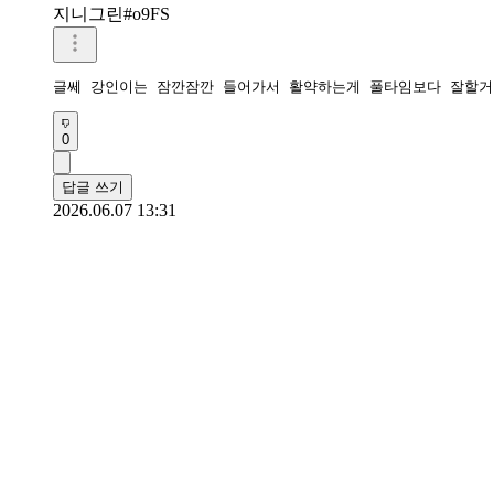
지니그린#o9FS
글쎄 강인이는 잠깐잠깐 들어가서 활약하는게 풀타임보다 잘할거
0
답글 쓰기
2026.06.07 13:31