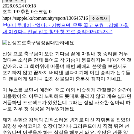
2026.05.24 00:18
조회
197
추천
0
스크랩
0
https://supple.kr/community/sport/130645716
주소복사
머니투데이
·
'얼마나 기뻤으면' 무릎 꿇고 포효→김해 마침
내 이겼다... 전남 잡고 창단 첫 프로 승리
2026.05.23
↗
신생 프로 축구팀이 오랜 기다림 끝에 마침내 첫 승리를 거두
었다는 소식은 언제 들어도 참 가슴이 뭉클해지는 이야기인 것
같아요. 리그 최하위에 머물며 매번 패배의 쓴맛을 보면서도
포기하지 않고 끝까지 버텨낸 결과이기에 이번 승리가 선수들
과 팬들에게 얼마나 값진 선물일지 충분히 짐작이 가네요.
이 뉴스를 보면서 예전에 저도 이와 비슷하게 간절했던 순간이
떠올랐어요. 아무리 노력해도 뜻대로 풀리지 않고 계속 실패만
거듭하던 프로젝트가 있었는데 그때는 정말 사소한 실마리 하
나로 겨우 첫 성공을 거두었거든요.
제가 손현준 감독의 갑작스러운 병가로 대신 지휘봉을 잡았던
최명성 수석코치의 입장이었거나 그라운드에서 직접 뛰던 선
수였다면 어땠을까 하는 상상을 해보게 돼요. 수많은 관중 앞