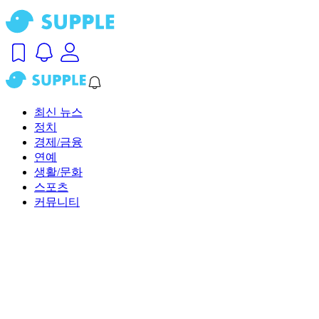
최신 뉴스
정치
경제/금융
연예
생활/문화
스포츠
커뮤니티