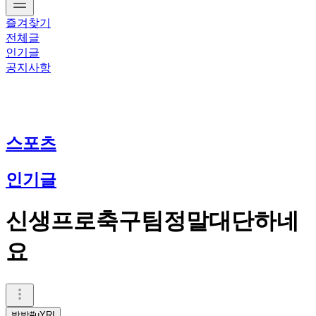
즐겨찾기
전체글
인기글
공지사항
스포츠
인기글
신생프로축구팀정말대단하네
요
방방#uYRI